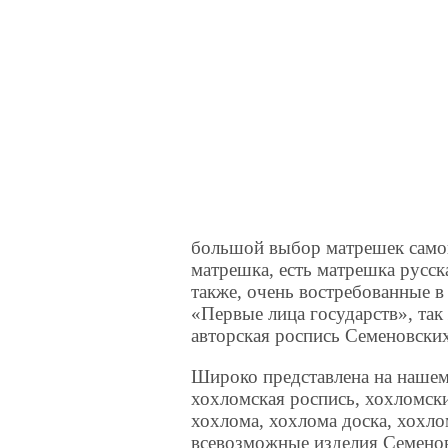
большой выбор матрешек самой
матрешка, есть матрешка русск
также, очень востребованные в
«Первые лица государств», так
авторская роспись Семеновски
Широко представлена на нашем 
хохломская роспись, хохломск
хохлома, хохлома доска, хохл
всевозможные изделия Семено