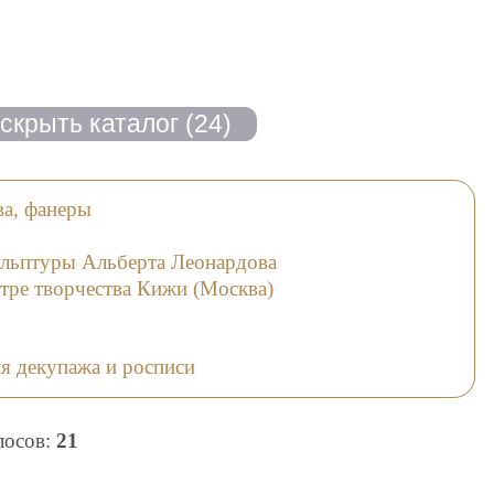
ва, фанеры
з
ульптуры Альберта Леонардова
тре творчества Кижи (Москва)
я декупажа и росписи
олосов:
21