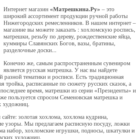
Интернет магазин
«Матрешкина.Ру»
– это
широкий ассортимент продукции ручной работы
Нижегородских ремесленников. В нашем интернет –
магазине вы можете заказать : хохломскую роспись,
матрешки, резьбу по дереву, рождественские яйца,
куммиры Славянских Богов, вазы, братины,
разделочные доски...
Конечно же, самым распространенным сувениром
является русская матрешка. У нас вы найдете
 разной тематики и росписи. Есть традиционная
ая тройка, расписанные по сюжету русских сказок, а
 последнее время, матрешки из серии «Президенты» и
 же пользуется спросом Семеновская матрешка и
х художниц.
сайте: золотая хохлома, хохлома кудрина,
ие узоры. Мы предлагаем расписную посуду, ложки
ома набор, хохломские игрушки, подносы, шкатулки и
вских художниц.