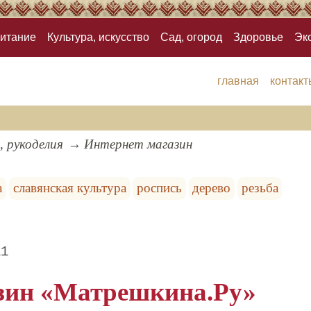
итание
Культура, искусство
Сад, огород
Здоровье
Эк
главная
контакт
, рукоделия
Интернет магазин
а
славянская культура
роспись
дерево
резьба
11
зин
«Матрешкина.Ру»