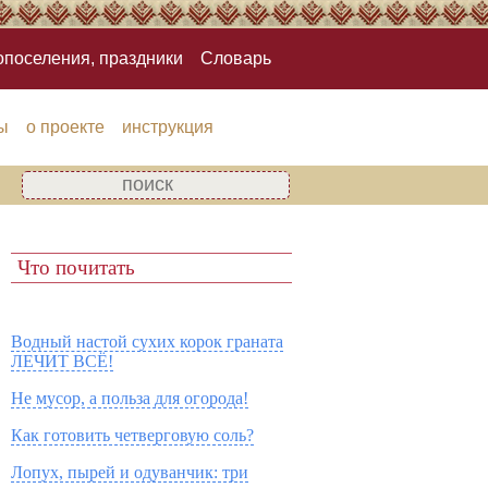
опоселения, праздники
Словарь
ы
о проекте
инструкция
Что почитать
Водный настой сухих корок граната
ЛЕЧИТ ВСЁ!
Не мусор, а польза для огорода!
Как готовить четверговую соль?
Лопух, пырей и одуванчик: три