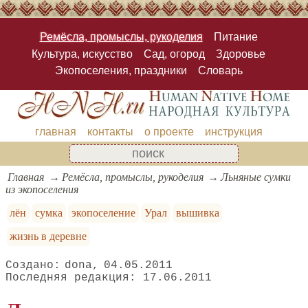
Ремёсла, промыслы, рукоделия
Питание
Культура, искусство
Сад, огород
Здоровье
Экопоселения, праздники
Словарь
главная
контакты
о проекте
инструкция
Главная
Ремёсла, промыслы, рукоделия
Льняные сумки
из экопоселения
лён
сумка
экопоселение
Урал
вышивка
жизнь в деревне
dona
04.05.2011
17.06.2011