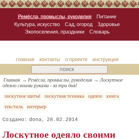
Ремёсла, промыслы, рукоделия
Питание
Культура, искусство
Сад, огород
Здоровье
Экопоселения, праздники
Словарь
главная
контакты
о проекте
инструкция
Главная
Ремёсла, промыслы, рукоделия
Лоскутное
одеяло своими руками - за три дня!
лоскутное шитьё
лоскутная техника
одеяло
книга
текстиль
интерьер
dona
28.02.2014
Лоскутное одеяло своими