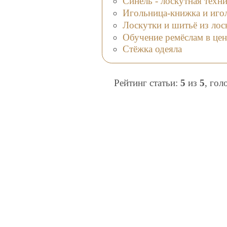
Синель - лоскутная техн
Игольница-книжка и иго
Лоскутки и шитьё из лос
Обучение ремёслам в цен
Стёжка одеяла
Рейтинг статьи:
5
из
5
, гол