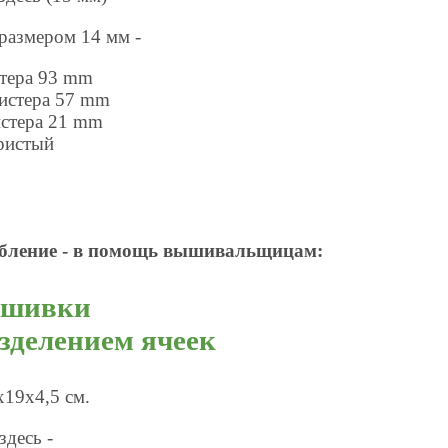
 размером 14 мм -
стера 93 mm
истера 57 mm
истера 21 mm
ристый
обление - в помощь вышивальщицам:
ышивки
зделением ячеек
х19х4,5 см.
здесь -