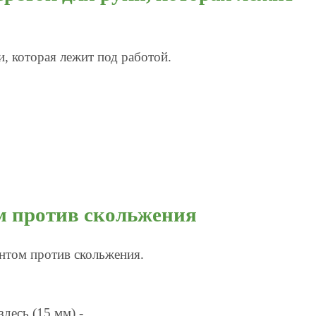
, которая лежит под работой.
м против скольжения
антом против скольжения.
здесь (15 мм) -