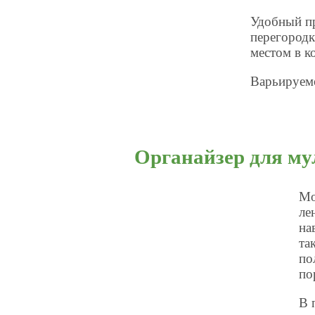
Удобный п
перегородк
местом в к
Варьируемо
Органайзер для му
Мо
ле
на
та
по
по
В 