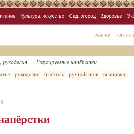
итание
Культура, искусство
Сад, огород
Здоровье
Эк
главная
контакт
, рукоделия
Регулируемые напёрстки
итьё
рукоделие
текстиль
ручной шов
вышивка
13
напёрстки