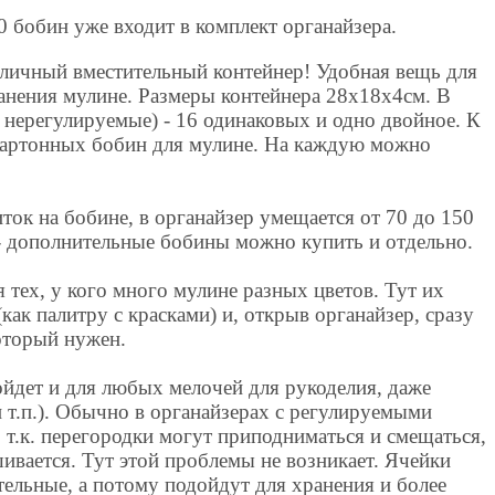
0 бобин уже входит в комплект органайзера.
личный вместительный контейнер! Удобная вещь для
анения мулине. Размеры контейнера 28x18x4см. В
 нерегулируемые) - 16 одинаковых и одно двойное. К
картонных бобин для мулине. На каждую можно
иток на бобине, в органайзер умещается от 70 до 150
 - дополнительные бобины можно купить и отдельно.
 тех, у кого много мулине разных цветов. Тут их
как палитру с красками) и, открыв органайзер, сразу
оторый нужен.
ойдет и для любых мелочей для рукоделия, даже
и т.п.). Обычно в органайзерах с регулируемыми
 т.к. перегородки могут приподниматься и смещаться,
ивается. Тут этой проблемы не возникает. Ячейки
ельные, а потому подойдут для хранения и более