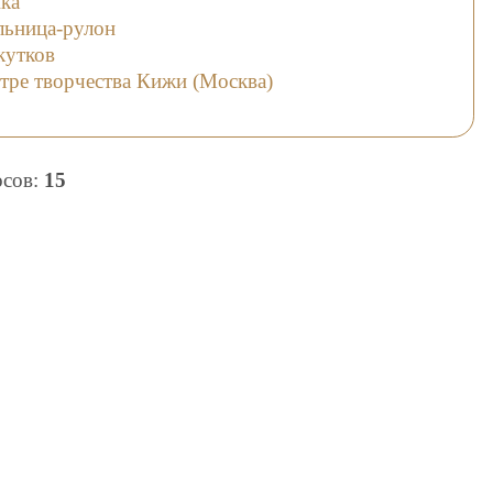
ика
льница-рулон
кутков
тре творчества Кижи (Москва)
осов:
15