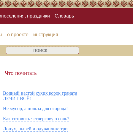
опоселения, праздники
Словарь
ы
о проекте
инструкция
Что почитать
Водный настой сухих корок граната
ЛЕЧИТ ВСЁ!
Не мусор, а польза для огорода!
Как готовить четверговую соль?
Лопух, пырей и одуванчик: три