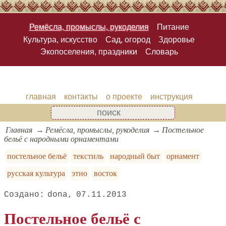
Ремёсла, промыслы, рукоделия
Питание
Культура, искусство
Сад, огород
Здоровье
Экопоселения, праздники
Словарь
главная
контакты
о проекте
инструкция
Главная
Ремёсла, промыслы, рукоделия
Постельное
бельё с народными орнаментами
постельное бельё
текстиль
народный быт
орнамент
русская культура
этно
восток
dona
07.11.2013
Постельное бельё с