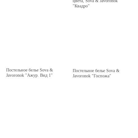
цвета, Sova & Javoronok
"Квадро"
Постельное белье Sova &
Постельное белье Sova &
Javoronok "Ажур. Вид 1"
Javoronok "Госпожа"