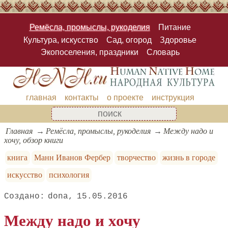
Ремёсла, промыслы, рукоделия
Питание
Культура, искусство
Сад, огород
Здоровье
Экопоселения, праздники
Словарь
главная
контакты
о проекте
инструкция
Главная
Ремёсла, промыслы, рукоделия
Между надо и
хочу, обзор книги
книга
Манн Иванов Фербер
творчество
жизнь в городе
искусство
психология
dona
15.05.2016
Между надо и хочу