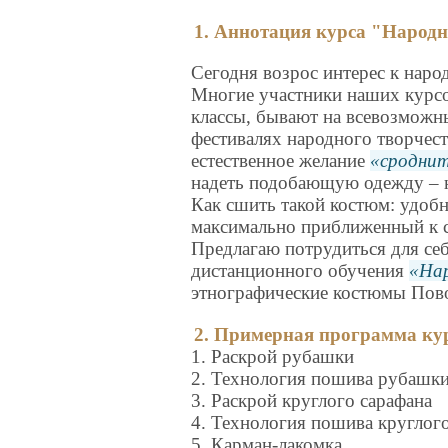
1. Аннотация курса "Народ
Сегодня возрос интерес к наро
Многие участники наших курсо
классы, бывают на всевозможн
фестивалях народного творчест
естественное желание
сродни
надеть подобающую одежду – 
Как сшить такой костюм: удобн
максимально приближенный к 
Предлагаю потрудиться для се
дистанционного обучения
Нар
этнографические костюмы Пово
2. Примерная программа ку
1. Раскрой рубашки
2. Технология пошива рубашк
3. Раскрой круглого сарафана
4. Технология пошива круглог
5. Карман-лакомка