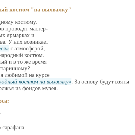
ный костюм "на выхвалку"
дному костюму.
в проводят мастер-
ых ярмарках и
ва. У них возникает
тся
с атмосферой,
народный костюм.
ый и в то же время
старинному?
бя любимой на курсе
одный костюм на выхвалку
. За основу будут взяты
лжья из фондов музея.
рса:
и
о сарафана