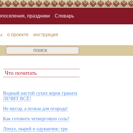
опоселения, праздники
Словарь
ы
о проекте
инструкция
Что почитать
Водный настой сухих корок граната
ЛЕЧИТ ВСЁ!
Не мусор, а польза для огорода!
Как готовить четверговую соль?
Лопух, пырей и одуванчик: три