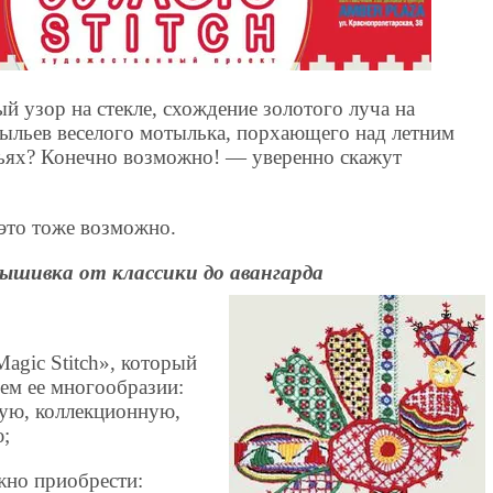
 узор на стекле, схождение золотого луча на
рыльев веселого мотылька, порхающего над летним
евьях? Конечно возможно! — уверенно скажут
это тоже возможно.
Вышивка от классики до авангарда
agic Stitch», который
ем ее многообразии:
ую, коллекционную,
ю;
жно приобрести: