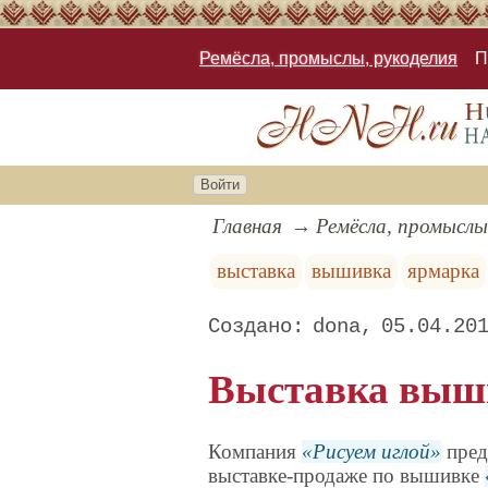
Ремёсла, промыслы, рукоделия
П
Войти
Главная
Ремёсла, промыслы
выставка
вышивка
ярмарка
dona
05.04.20
Выставка выши
Компания
Рисуем иглой
пред
выставке-продаже по вышивке