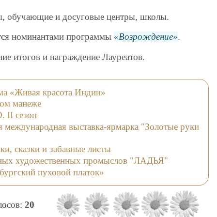
сы, обучающие и досуговые центры, школы.
ются номинантами программы
Возрождение
.
ние итогов и награждение Лауреатов.
ма «Живая красота Индии»
вом манеже
II сезон
я международная выставка-ярмарка "Золотые руки
ки, сказки и забавные листы
дных художественных промыслов "ЛАДЬЯ"
бургский пуховой платок»
олосов:
20