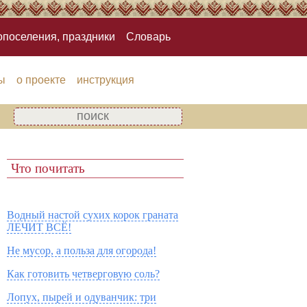
опоселения, праздники
Словарь
ы
о проекте
инструкция
Что почитать
Водный настой сухих корок граната
ЛЕЧИТ ВСЁ!
Не мусор, а польза для огорода!
Как готовить четверговую соль?
Лопух, пырей и одуванчик: три