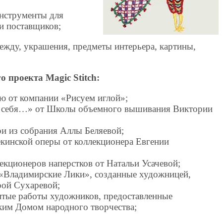
инструменты для
и поставщиков;
ежду, украшения, предметы интерьера, картины,
го проекта
Magic
Stitch
:
ю от компании «Рисуем иглой»;
и себя…» от Школы объемного вышивания Виктории
и из собрания Аллы Беляевой;
кинской оперы от коллекционера Евгении
екционеров наперстков от Натальи Усачевой;
«Владимирские Лики», созданные художницей,
рой Сухаревой;
тые работы художников, предоставленные
ким Домом народного творчества;