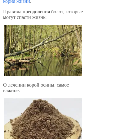
корня жизни
.
Правила преодоления болот, которые
могут спасти жизнь:
О лечении корой осины, самое
важное: