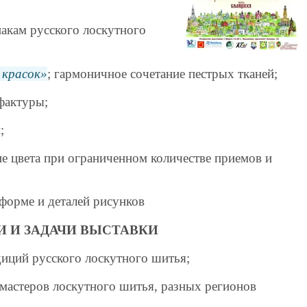
акам русского лоскутного
е красок
; гармоничное сочетание пестрых тканей;
 фактуры;
;
е цвета при ограниченном количестве приемов и
форме и деталей рисунков
И И ЗАДАЧИ ВЫСТАВКИ
диций русского лоскутного шитья;
 мастеров лоскутного шитья, разных регионов
;