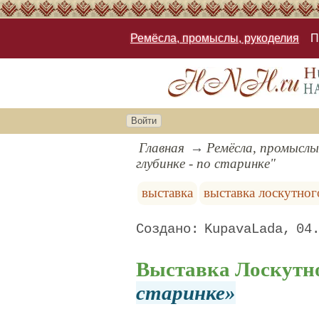
Ремёсла, промыслы, рукоделия
П
Войти
Главная
Ремёсла, промыслы
глубинке - по старинке"
выставка
выставка лоскутно
KupavaLada
04
Выставка Лоскутн
старинке