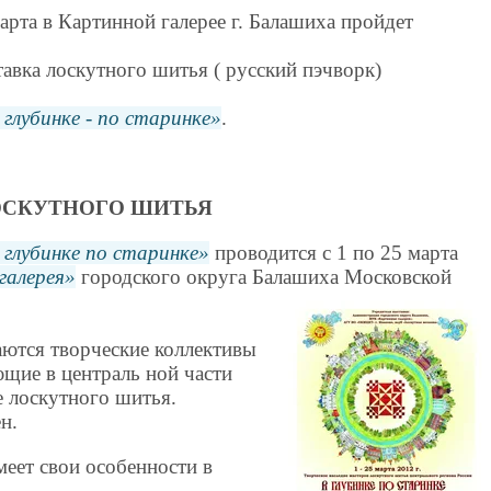
марта в Картинной галерее г. Балашиха пройдет
тавка лоскутного шитья ( русский пэчворк)
 глубинке - по старинке
.
ОСКУТНОГО ШИТЬЯ
 глубинке по старинке
проводится с 1 по 25 марта
галерея
городского округа Балашиха Московской
аются творческие коллективы
щие в централь ной части
е лоскутного шитья.
н.
еет свои особенности в