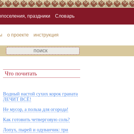
опоселения, праздники
Словарь
ы
о проекте
инструкция
Что почитать
Водный настой сухих корок граната
ЛЕЧИТ ВСЁ!
Не мусор, а польза для огорода!
Как готовить четверговую соль?
Лопух, пырей и одуванчик: три