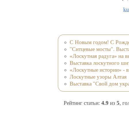
ku
С Новым годом! С Рожде
"Ситцевые мосты". Выст
«Лоскутная радуга» на 
Выставка лоскутного шит
«Лоскутные истории» - в
Лоскутные узоры Алтая
Выставка "Свой дом укр
Рейтинг статьи:
4.9
из
5
, г