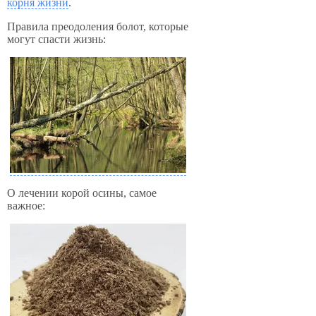
корня жизни
.
Правила преодоления болот, которые
могут спасти жизнь:
О лечении корой осины, самое
важное: