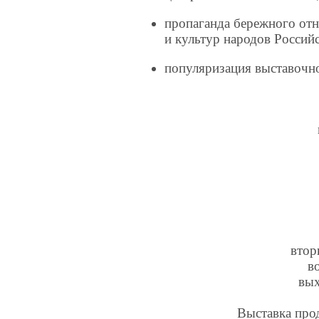
пропаганда бережного от
и культур народов Россий
популяризация выставочно
втор
в
вых
Выставка прод