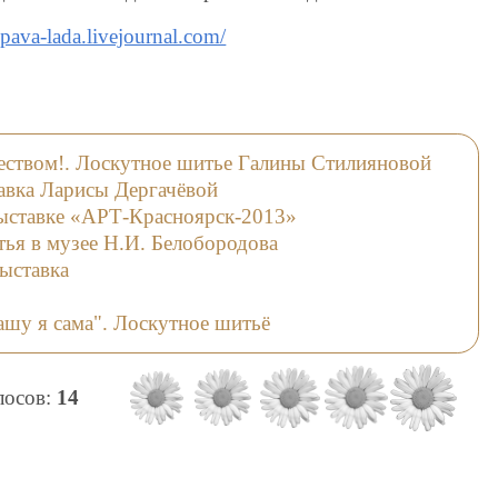
pava-lada.livejournal.com/
ством!. Лоскутное шитье Галины Стилияновой
авка Ларисы Дергачёвой
выставке «АРТ-Красноярск-2013»
ья в музее Н.И. Белобородова
ыставка
ашу я сама". Лоскутное шитьё
олосов:
14