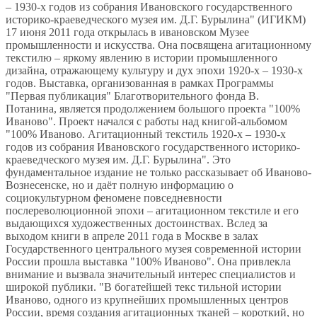
– 1930-х годов из собрания Ивановского государственного
историко-краеведческого музея им. Д.Г. Бурылина" (ИГИКМ)
17 июня 2011 года открылась в ивановском Музее
промышленности и искусства. Она посвящена агитационному
текстилю – яркому явлению в истории промышленного
дизайна, отражающему культуру и дух эпохи 1920-х – 1930-х
годов. Выставка, организованная в рамках Программы
"Первая публикация" Благотворительного фонда В.
Потанина, является продолжением большого проекта "100%
Иваново". Проект начался с работы над книгой-альбомом
"100% Иваново. Агитационный текстиль 1920-х – 1930-х
годов из собрания Ивановского государственного историко-
краеведческого музея им. Д.Г. Бурылина". Это
фундаментальное издание не только рассказывает об Иваново-
Вознесенске, но и даёт полную информацию о
социокультурном феномене повседневности
послереволюционной эпохи – агитационном текстиле и его
выдающихся художественных достоинствах. Вслед за
выходом книги в апреле 2011 года в Москве в залах
Государственного центрального музея современной истории
России прошла выставка "100% Иваново". Она привлекла
внимание и вызвала значительный интерес специалистов и
широкой публики. "В богатейшей текс тильной истории
Иваново, одного из крупнейших промышленных центров
России, время создания агитационных тканей – короткий, но