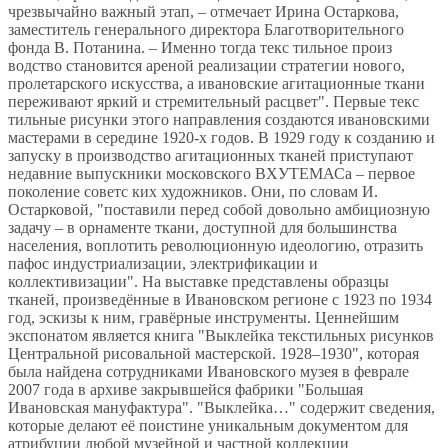
чрезвычайно важный этап, – отмечает Ирина Остаркова,
заместитель генерального директора Благотворительного
фонда В. Потанина. – Именно тогда текс тильное произ
водство становится ареной реализации стратегии нового,
пролетарского искусства, а ивановские агитационные ткани
переживают яркий и стремительный расцвет". Первые текс
тильные рисунки этого направления создаются ивановскими
мастерами в середине 1920-х годов. В 1929 году к созданию и
запуску в производство агитационных тканей приступают
недавние выпускники московского ВХУТЕМАСа – первое
поколение советс ких художников. Они, по словам И.
Остарковой, "поставили перед собой довольно амбициозную
задачу – в орнаменте ткани, доступной для большинства
населения, воплотить революционную идеологию, отразить
пафос индустриализации, электрификации и
коллективизации". На выставке представлены образцы
тканей, произведённые в Ивановском регионе с 1923 по 1934
год, эскизы к ним, гравёрные инструменты. Ценнейшим
экспонатом является книга "Выклейка текстильных рисунков
Центральной рисовальной мастерской. 1928–1930", которая
была найдена сотрудниками Ивановского музея в феврале
2007 года в архиве закрывшейся фабрики "Большая
Ивановская мануфактура". "Выклейка…" содержит сведения,
которые делают её поистине уникальным документом для
атрибуции любой музейной и частной коллекции