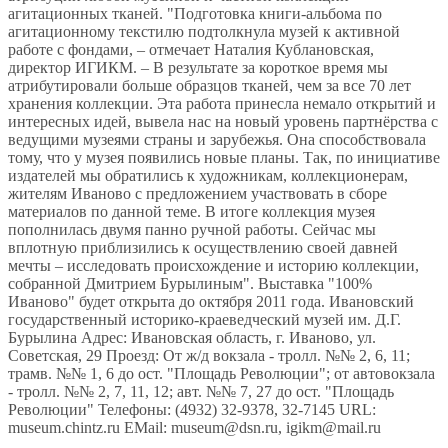
агитационных тканей. "Подготовка книги-альбома по
агитационному текстилю подтолкнула музей к активной
работе с фондами, – отмечает Наталия Кублановская,
директор ИГИКМ. – В результате за короткое время мы
атрибутировали больше образцов тканей, чем за все 70 лет
хранения коллекции. Эта работа принесла немало открытий и
интересных идей, вывела нас на новый уровень партнёрства с
ведущими музеями страны и зарубежья. Она способствовала
тому, что у музея появились новые планы. Так, по инициативе
издателей мы обратились к художникам, коллекционерам,
жителям Иваново с предложением участвовать в сборе
материалов по данной теме. В итоге коллекция музея
пополнилась двумя панно ручной работы. Сейчас мы
вплотную приблизились к осуществлению своей давней
мечты – исследовать происхождение и историю коллекции,
собранной Дмитрием Бурылиным". Выставка "100%
Иваново" будет открыта до октября 2011 года. Ивановский
государственный историко-краеведческий музей им. Д.Г.
Бурылина Адрес: Ивановская область, г. Иваново, ул.
Советская, 29 Проезд: От ж/д вокзала - тролл. №№ 2, 6, 11;
трамв. №№ 1, 6 до ост. "Площадь Революции"; от автовокзала
- тролл. №№ 2, 7, 11, 12; авт. №№ 7, 27 до ост. "Площадь
Революции" Телефоны: (4932) 32-9378, 32-7145 URL:
museum.chintz.ru EMail: museum@dsn.ru, igikm@mail.ru