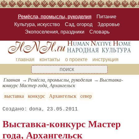
Ремёсла, промыслы, рукоделия
Питание
Культура, искусство
Сад, огород
Здоровье
Экопоселения, праздники
Словарь
главная
контакты
о проекте
инструкция
Главная
Ремёсла, промыслы, рукоделия
Выставка-
конкурс Мастер года, Архангельск
выставка
конкурс
Архангельск
север
dona
23.05.2011
Выставка-конкурс Мастер
года, Архангельск