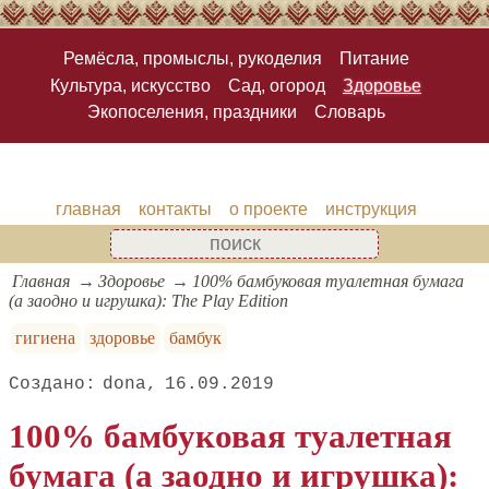
Ремёсла, промыслы, рукоделия
Питание
Культура, искусство
Сад, огород
Здоровье
Экопоселения, праздники
Словарь
главная
контакты
о проекте
инструкция
Главная
Здоровье
100% бамбуковая туалетная бумага
(а заодно и игрушка): The Play Edition
гигиена
здоровье
бамбук
dona
16.09.2019
100% бамбуковая туалетная
бумага (а заодно и игрушка):