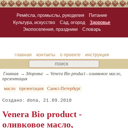
Ремёсла, промыслы, рукоделия
Питание
Культура, искусство
Сад, огород
Здоровье
Экопоселения, праздники
Словарь
главная
контакты
о проекте
инструкция
Главная
Здоровье
Venera Bio product - оливковое масло,
презентация
масло
презентация
Санкт-Петербург
dona
21.09.2010
Venera Bio product -
оливковое масло,