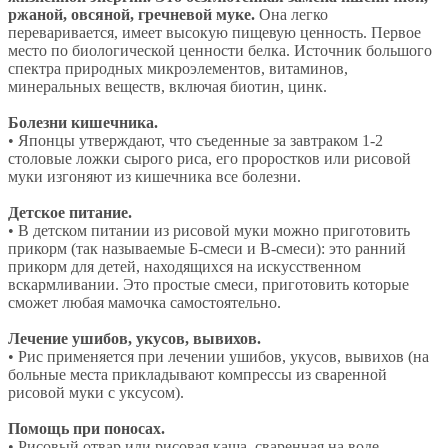
ржаной, овсяной, гречневой муке.
Она легко
переваривается, имеет высокую пищевую ценность. Первое
место по биологической ценности белка. Источник большого
спектра природных микроэлементов, витаминов,
минеральных веществ, включая биотин, цинк.
Болезни кишечника.
• Японцы утверждают, что съеденные за завтраком 1-2
столовые ложки сырого риса, его проростков или рисовой
муки изгоняют из кишечника все болезни.
Детское питание.
• В детском питании из рисовой муки можно приготовить
прикорм (так называемые Б-смеси и В-смеси): это ранний
прикорм для детей, находящихся на искусственном
вскармливании. Это простые смеси, приготовить которые
сможет любая мамочка самостоятельно.
Лечение ушибов, укусов, вывихов.
• Рис применяется при лечении ушибов, укусов, вывихов (на
больные места прикладывают компрессы из сваренной
рисовой муки с уксусом).
Помощь при поносах.
• Рисовый отвар или рисовая каша, сваренная на воде,