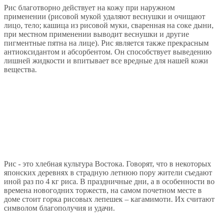
Рис благотворно действует на кожу при наружном
применении (рисовой мукой удаляют веснушки и очищают
лицо, тело; кашица из рисовой муки, сваренная на соке дыни,
при местном применении выводит веснушки и другие
пигментные пятна на лице). Рис является также прекрасным
антиоксидантом и абсорбентом. Он способствует выведению
лишней жидкости и впитывает все вредные для нашей кожи
вещества.
Рис - это хлебная культура Востока. Говорят, что в некоторых
японских деревнях в страдную летнюю пору жители съедают
иной раз по 4 кг риса. В праздничные дни, а в особенности во
времена новогодних торжеств, на самом почетном месте в
доме стоит горка рисовых лепешек – кагамимоти. Их считают
символом благополучия и удачи.