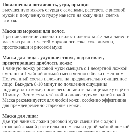
Повышенная потливость, угри, прыщи:
высушенную мякоть огурца с семенами, растереть с рисовой
мукой и полученную пудру нанести на кожу лица, слегка
втирая.
Маска из моркови для волос.
При повышенной сальности волос полезно за 2-3 часа нанести
маску из равных частей морковного сока, сока лимона,
простокваши и рисовой муки.
Маска для лица - улучшает тонус, подтягивает,
предотвращает дряблость кожи:
1 чайную ложку рисовой муки смещать с 1 десертной ложкой
сметаны и 1 чайной ложкой смеси яичного белка с желтком.
Полученный состав наложить на предварительно очищенное
лицо. Выждать 8-10 минут до появления ощущения
подтянутости кожи, после чего оставить на лице маску ещё на
10 минут. Затем смыть тёплой и ополоснуть холодной водой.
Маска рекомендуется для любой кожи, особенно эффективна
для преждевременно стареющей кожи.
Маска для лица:
Две-три чайных ложки рисовой муки смешайте с одной
столовой ложкой растительного масла и одной чайной ложкой
лимонного сока, полученную массу нанесите на лицо на