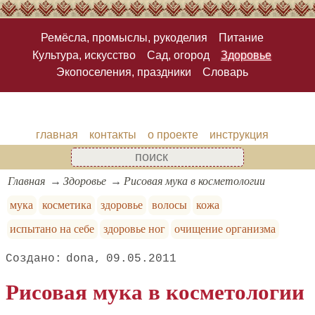
Ремёсла, промыслы, рукоделия
Питание
Культура, искусство
Сад, огород
Здоровье
Экопоселения, праздники
Словарь
главная
контакты
о проекте
инструкция
Главная
Здоровье
Рисовая мука в косметологии
мука
косметика
здоровье
волосы
кожа
испытано на себе
здоровье ног
очищение организма
dona
09.05.2011
Рисовая мука в косметологии