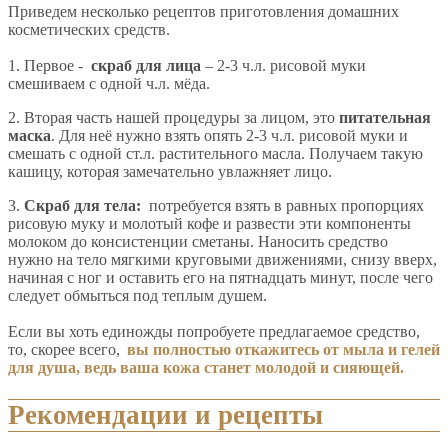
Приведем несколько рецептов приготовления домашних
косметических средств.
1. Первое -
скраб для лица
– 2-3 ч.л. рисовой муки
смешиваем с одной ч.л. мёда.
2. Вторая часть нашей процедуры за лицом, это
питательная
маска
. Для неё нужно взять опять 2-3 ч.л. рисовой муки и
смешать с одной ст.л. растительного масла. Получаем такую
кашицу, которая замечательно увлажняет лицо.
3.
Скраб для тела:
потребуется взять в равных пропорциях
рисовую муку и молотый кофе и развести эти компоненты
молоком до консистенции сметаны. Наносить средство
нужно на тело мягкими круговыми движениями, снизу вверх,
начиная с ног и оставить его на пятнадцать минут, после чего
следует обмыться под теплым душем.
Если вы хоть единожды попробуете предлагаемое средство,
то, скорее всего,
вы полностью откажитесь от мыла и гелей
для душа, ведь ваша кожа станет молодой и сияющей.
Рекомендации и рецепты