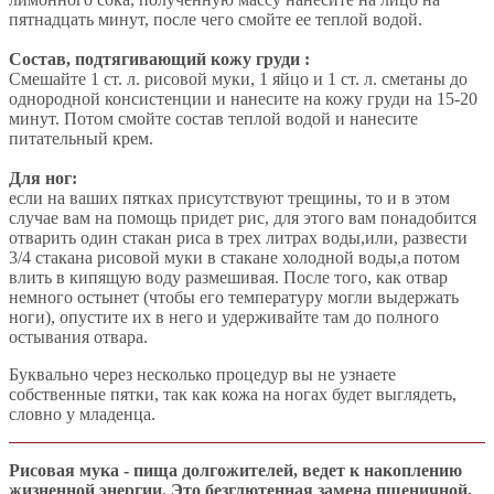
пятнадцать минут, после чего смойте ее теплой водой.
Состав, подтягивающий кожу груди :
Смешайте 1 ст. л. рисовой муки, 1 яйцо и 1 ст. л. сметаны до
однородной консистенции и нанесите на кожу груди на 15-20
минут. Потом смойте состав теплой водой и нанесите
питательный крем.
Для ног:
если на ваших пятках присутствуют трещины, то и в этом
случае вам на помощь придет рис, для этого вам понадобится
отварить один стакан риса в трех литрах воды,или, развести
3/4 стакана рисовой муки в стакане холодной воды,а потом
влить в кипящую воду размешивая. После того, как отвар
немного остынет (чтобы его температуру могли выдержать
ноги), опустите их в него и удерживайте там до полного
остывания отвара.
Буквально через несколько процедур вы не узнаете
собственные пятки, так как кожа на ногах будет выглядеть,
словно у младенца.
Рисовая мука - пища долгожителей, ведет к накоплению
жизненной энергии. Это безглютенная замена пшеничной,