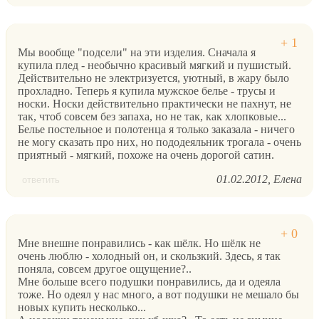
Мы вообще "подсели" на эти изделия. Сначала я
купила плед - необычно красивый мягкий и пушистый.
Действительно не электризуется, уютный, в жару было
прохладно. Теперь я купила мужское белье - трусы и
носки. Носки действительно практически не пахнут, не
так, чтоб совсем без запаха, но не так, как хлопковые...
Белье постельное и полотенца я только заказала - ничего
не могу сказать про них, но пододеяльник трогала - очень
приятный - мягкий, похоже на очень дорогой сатин.
01.02.2012
Елена
ответить
Мне внешне понравились - как шёлк. Но шёлк не
очень люблю - холодный он, и скользкий. Здесь, я так
поняла, совсем другое ощущение?..
Мне больше всего подушки понравились, да и одеяла
тоже. Но одеял у нас много, а вот подушки не мешало бы
новых купить несколько...