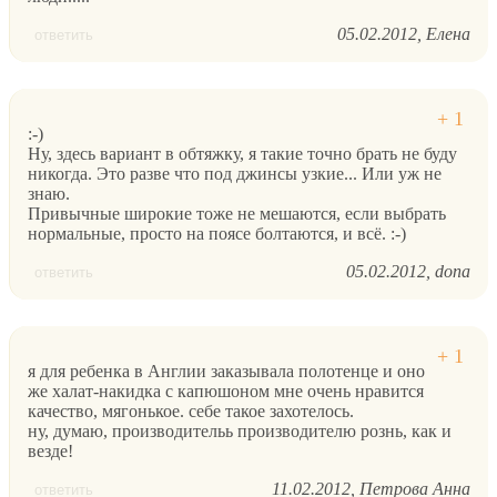
05.02.2012
Елена
ответить
:-)
Ну, здесь вариант в обтяжку, я такие точно брать не буду
никогда. Это разве что под джинсы узкие... Или уж не
знаю.
Привычные широкие тоже не мешаются, если выбрать
нормальные, просто на поясе болтаются, и всё. :-)
05.02.2012
dona
ответить
я для ребенка в Англии заказывала полотенце и оно
же халат-накидка с капюшоном мне очень нравится
качество, мягонькое. себе такое захотелось.
ну, думаю, производительь производителю рознь, как и
везде!
11.02.2012
Петрова Анна
ответить