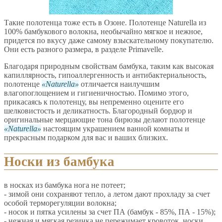
Такие полотенца тоже есть в Озоне. Полотенце Naturella из
100% бамбукового волокна, необычайно мягкое и нежное,
придется по вкусу даже самому взыскательному покупателю.
Они есть разного размера, в разделе Primavelle.
Благодаря природным свойствам бамбука, таким как высокая
капиллярность, гипоаллергенность и антибактериальность,
полотенце
Naturella
отличается наилучшим
влагопоглощением и гигиеничностью. Помимо этого,
прикасаясь к полотенцу, вы непременно оцените его
шелковистость и деликатность. Благородный бордюр и
оригинальные мерцающие тона бирюзы делают полотенце
Naturella
настоящим украшением ванной комнаты и
прекрасным подарком для вас и ваших близких.
Носки из бамбука
в носках из бамбука нога не потеет;
- зимой они сохраняют тепло, а летом дают прохладу за счет
особой терморегуляции волокна;
- носок и пятка усилены за счет ПА (бамбук - 85%, ПА - 15%);
- нежная и мягкая резинка не пережимает кровоток, носки