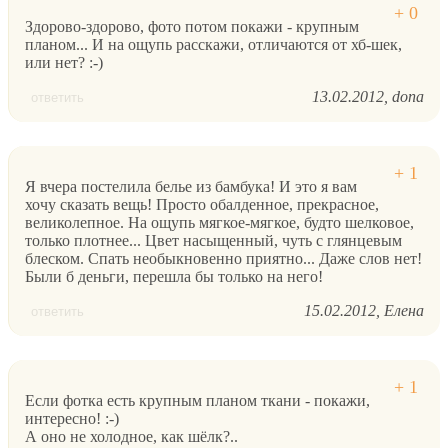
Здорово-здорово, фото потом покажи - крупным
планом... И на ощупь расскажи, отличаются от хб-шек,
или нет? :-)
13.02.2012
dona
ответить
Я вчера постелила белье из бамбука! И это я вам
хочу сказать вещь! Просто обалденное, прекрасное,
великолепное. На ощупь мягкое-мягкое, будто шелковое,
только плотнее... Цвет насыщенный, чуть с глянцевым
блеском. Спать необыкновенно приятно... Даже слов нет!
Были б деньги, перешла бы только на него!
15.02.2012
Елена
ответить
Если фотка есть крупным планом ткани - покажи,
интересно! :-)
А оно не холодное, как шёлк?..