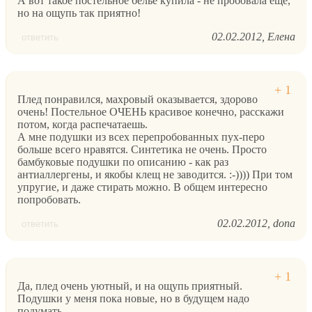
А вот такое постельное белье купила - не пробовала еще,
но на ощупь так приятно!
02.02.2012
Елена
ответить
Плед понравился, махровый оказывается, здорово
очень! Постельное ОЧЕНЬ красивое конечно, расскажи
потом, когда распечатаешь.
А мне подушки из всех перепробованных пух-перо
больше всего нравятся. Синтетика не очень. Просто
бамбуковые подушки по описанию - как раз
антиаллергены, и якобы клещ не заводится. :-)))) При том
упругие, и даже стирать можно. В общем интересно
попробовать.
02.02.2012
dona
ответить
Да, плед очень уютный, и на ощупь приятный.
Подушки у меня пока новые, но в будущем надо
подумать.