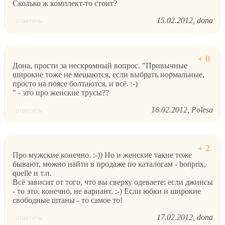
Сколько ж комплект-то стоит?
15.02.2012
dona
ответить
Дона, прости за нескромный вопрос. "Привычные
широкие тоже не мешаются, если выбрать нормальные,
просто на поясе болтаются, и всё. :-)
" - это про женские трусы??
16.02.2012
Polesa
ответить
Про мужские конечно. :-)) Но и женские такие тоже
бывают, можно найти в продаже по каталогам - bonprix,
quelle и т.п.
Всё зависит от того, что вы сверху одеваете: если джинсы
- то это, конечно, не вариант. :-) Если юбки и широкие
свободные штаны - то самое то!
17.02.2012
dona
ответить