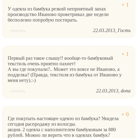
У одеяла из бамбука резкий неприятный запах
производство Иваново проветривал две недели
бесполезно попробую постирать.
22.03.2013
Гость
ответить
Первый раз такое слышу!! вообще-то бамбуковый
текстиль очень приятно пахнет!
А вы где покупали?.. Может это вовсе не Иваново, а
подделка? (Правда, текстиля из бамбука от Иваново у
меня нету).:-)
22.03.2013
dona
ответить
Где покупать настоящее одеяло из бамбука? Увидела
сегодня распродажу из вологды.
акция. 2 одеяла с наполнителем бамбуковым за 880
рублей. Можно ли верить что в одеялах бамбук?