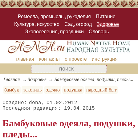
Ремёсла, промыслы, рукоделия
Питание
Культура, искусство
Сад, огород
Здоровье
Экопоселения, праздники
Словарь
главная
контакты
о проекте
инструкция
Главная
Здоровье
Бамбуковые одеяла, подушки, пледы...
бамбук
текстиль
одеяло
подушка
народный быт
dona
01.02.2012
19.04.2015
Бамбуковые одеяла, подушки,
пледы...