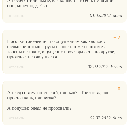
А носочки тоненькие, как хб-шка?.. То есть не зимние
они, конечно, да? :-)
01.02.2012
dona
ответить
Носочки тоненькие - по ощущениям как хлопок с
шелковой нитью. Трусы на шелк тоже непохоже -
тоненькие такие, ощущение прохлады есть, но другое,
приятное, не как у шелка.
02.02.2012
Елена
ответить
А плед совсем тоненький, или как?.. Трикотаж, или
просто ткань, или вязка?..
А подушек-одеял не пробовали?..
02.02.2012
dona
ответить