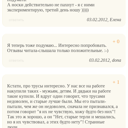
А носки действительно не пахнут - я с ними
экспериментирую, третий день ношу )))))
03.02.2012
Елена
ответить
Я теперь тоже подумаю... Интересно попробовать.
Отзывы читала-слышала только положительные. :-)
03.02.2012
dona
ответить
Кстати, про трусы интересно. У нас все на работе
накупили таких - мужьям, детям. И дядьки на работе
такие купили. И вдруг один говорит, что трусами
недоволен, и старые лучше были. Мы его пытали-
пытали, чем же он недоволен, сначала не признавался, а
потом говорит "я их не чувствую, хожу будто без них"!
Так это ж хорошо, а он "Нет, старые терли и мешались,
но я их чувствовал, а этих будто нету"! Странные
люди.....