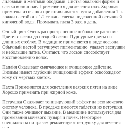
лиловыми и желтыми ободками. Листья овальной формы и
слегка волнистые. Применяется для лечения глаз. Хорошая
примочка из очанки приготавливается путем добавления 1 ч.
ложки настойки к 1/2 стакана слегка подсоленной остывшей
кипяченой воды. Промывать глаза 3 раза в день.
Очный цвет Очень распространенное небольшое растение.
Цветет с весны до поздней осени. Пурпурные цветы на
длинных стеблях. В медицине применяется в виде лосьона.
Обычный настой регулирует пигментацию, удаляет веснушки
и небольшие пятна. Считают, что лосьон способствует
восстановлению волос.
Папайя Оказывает смягчающее и очищающее действие.
Энзимы имеют глубокий очищающий эффект, освобождают
кожу от мертвых клеток.
Пахта Применяется для осветления неярких пятен на лице.
Хорошо применять при жирной коже.
Петрушка Оказывает тонизирующий эффект на всю мочевую
систему человека. В продаже имеются таблетки из петрушки.
Они также очищают дыхание. В медицине используется для
промывания мочевого пузыря и почек. Некоторые
специалисты по травам рекомендуют петрушку для лечения
ран.