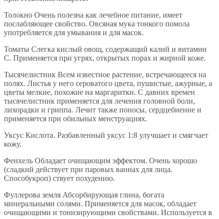
Толокно Очень полезна как лечебное питание, имеет
послабляющее свойство. Овсяная мука тонкого помола
употребляется для умывания и для масок.
Томаты Слегка кислый овощ, содержащий калий и витамин
С. Применяется при угрях, открытых порах и жирной коже.
Тысячелистник Всем известное растение, встречающееся на
полях. Листья у него сероватого цвета, пушистые, ажурные, а
цветы мелкие, похожие на маргаритки. С давних времен
тысячелистник применяется для лечения головной боли,
лихорадки и гриппа. Лечит также поносы, сердцебиение и
применяется при обильных менструациях.
Уксус Кислота. Разбавленный уксус 1:8 улучшает и смягчает
кожу.
Фенхель Обладает очищающим эффектом. Очень хорошо
(сладкий действует при паровых ваннах для лица.
Способукроп) ствует похудению.
Фуллерова земля Абсорбирующая глина, богата
минеральными солями. Применяется для масок, обладает
очищающими и тонизирующими свойствами. Используется в