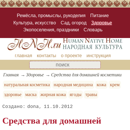
Ремёсла, промыслы, рукоделия
Питание
Культура, искусство
Сад, огород
Здоровье
Экопоселения, праздники
Словарь
главная
контакты
о проекте
инструкция
Главная
Здоровье
Средства для домашней косметики
натуральная косметика
народная медицина
кожа
крем
здоровье
маска
жирная кожа
ягоды
травы
dona
11.10.2012
Средства для домашней