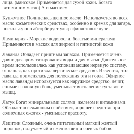
лица. (маисовое Применяется для сухой кожи. Богато
витамином масло) А и магнием.
Кунжутное Полиненасыщенное масло. Используется во всех
масло косметических средствах, особенно в кремах для загара,
поскольку оно абсорбирует ультрафиолетовые лучи.
Ламинария - Морские водоросли, богатые минералами.
Применяются в масках для жирной и пятнистой кожи.
Лаванда Обладает приятным запахом. Применяется очень
давно для ароматизирования воды и для мытья. Длительное
время использовалась как успокаивающее нервную систему,
от кашля, как противоаллергическое средство. Известно, что
лаванда применялась для полоскания рта и горла. Эфирное
масло лаванды используется как наружное средство, лечит,
снимает головную боль, уменьшает воспаление суставов и
мышц.
Латук Богат минеральными солями, железом и витаминами.
Обладает освежающим свойством, хорошее средство при
солнечных ожогах - уменьшает красноту.
Лецитин Сложный, очень питательный мягкий желтый
порошок, получаемый из желтка яиц и соевых бобов.