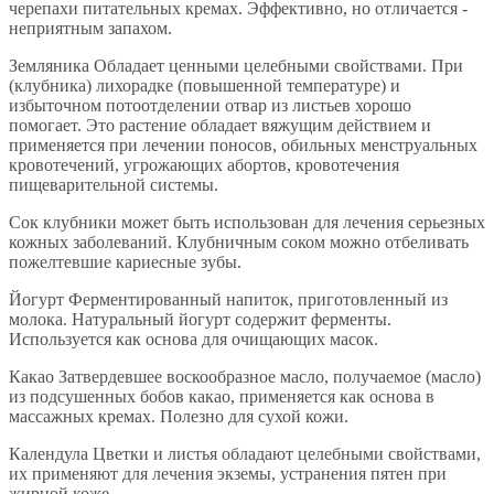
черепахи питательных кремах. Эффективно, но отличается -
неприятным запахом.
Земляника Обладает ценными целебными свойствами. При
(клубника) лихорадке (повышенной температуре) и
избыточном потоотделении отвар из листьев хорошо
помогает. Это растение обладает вяжущим действием и
применяется при лечении поносов, обильных менструальных
кровотечений, угрожающих абортов, кровотечения
пищеварительной системы.
Сок клубники может быть использован для лечения серьезных
кожных заболеваний. Клубничным соком можно отбеливать
пожелтевшие кариесные зубы.
Йогурт Ферментированный напиток, приготовленный из
молока. Натуральный йогурт содержит ферменты.
Используется как основа для очищающих масок.
Какао Затвердевшее воскообразное масло, получаемое (масло)
из подсушенных бобов какао, применяется как основа в
массажных кремах. Полезно для сухой кожи.
Календула Цветки и листья обладают целебными свойствами,
их применяют для лечения экземы, устранения пятен при
жирной коже.