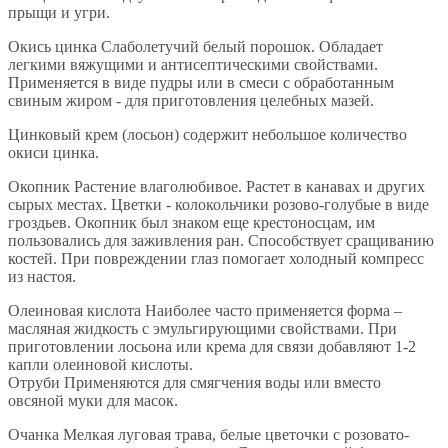
прыщи и угри.
Окись цинка Слаболетучий белый порошок. Обладает
легкими вяжущими и антисептическими свойствами.
Применяется в виде пудры или в смеси с обработанным
свиным жиром - для приготовления целебных мазей.
Цинковый крем (лосьон) содержит небольшое количество
окиси цинка.
Окопник Растение влаголюбивое. Растет в канавах и других
сырых местах. Цветки - колокольчики розово-голубые в виде
гроздьев. Окопник был знаком еще крестоносцам, им
пользовались для заживления ран. Способствует сращиванию
костей. При повреждении глаз помогает холодный компресс
из настоя.
Олеиновая кислота Наиболее часто применяется форма –
масляная жидкость с эмульгирующими свойствами. При
приготовлении лосьона или крема для связи добавляют 1-2
капли олеиновой кислоты.
Отруби Применяются для смягчения воды или вместо
овсяной муки для масок.
Очанка Мелкая луговая трава, белые цветочки с розовато-