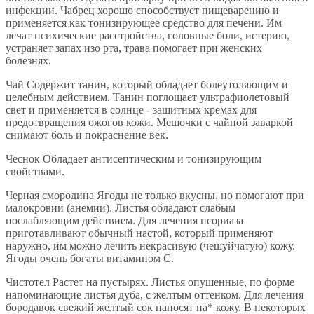
инфекции. Чабрец хорошо способствует пищеварению и
применяется как тонизирующее средство для печени. Им
лечат психические расстройства, головные боли, истерию,
устраняет запах изо рта, трава помогает при женских
болезнях.
Чай Содержит танин, который обладает болеутоляющим и
целебным действием. Танин поглощает ультрафиолетовый
свет и применяется в солнце - защитных кремах для
предотвращения ожогов кожи. Мешочки с чайной заваркой
снимают боль и покраснение век.
Чеснок Обладает антисептическим и тонизирующим
свойствами.
Черная смородина Ягоды не только вкусны, но помогают при
малокровии (анемии). Листья обладают слабым
послабляющим действием. Для лечения псориаза
приготавливают обычный настой, который применяют
наружно, им можно лечить некрасивую (чешуйчатую) кожу.
Ягоды очень богаты витамином С.
Чистотел Растет на пустырях. Листья опушенные, по форме
напоминающие листья дуба, с желтым оттенком. Для лечения
бородавок свежий желтый сок наносят на* кожу. В некоторых