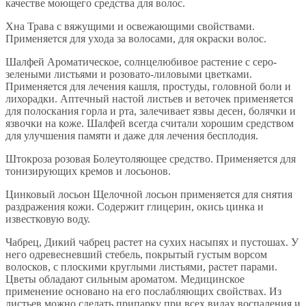
качестве моющего средства для волос.
Хна Трава с вяжущими и освежающими свойствами.
Применяется для ухода за волосами, для окраски волос.
Шалфей Ароматическое, солнцелюбивое растение с серо-
зелеными листьями и розовато-лиловыми цветками.
Применяется для лечения кашля, простуды, головной боли и
лихорадки. Аптечный настой листьев и веточек применяется
для полоскания горла и рта, залечивает язвы десен, болячки и
язвочки на коже. Шалфей всегда считали хорошим средством
для улучшения памяти и даже для лечения бесплодия.
Штокроза розовая Болеутоляющее средство. Применяется для
тонизирующих кремов и лосьонов.
Цинковый лосьон Щелочной лосьон применяется для снятия
раздражения кожи. Содержит глицерин, окись цинка и
известковую воду.
Чабрец, Дикий чабрец растет на сухих насыпях и пустошах. У
него одревесневший стебель, покрытый густым ворсом
волосков, с плоскими круглыми листьями, растет парами.
Цветы обладают сильным ароматом. Медицинское
применение основано на его послабляющих свойствах. Из
листьев можно сделать припарку при всех видах воспаления и