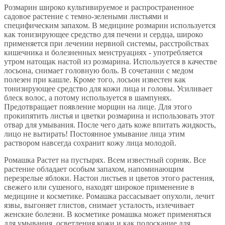
Розмарин широко культивируемое и распространенное
садовое растение с темно-зелеными листьями и
специфическим запахом. В медицине розмарин используется
как тонизирующее средство для печени и сердца, широко
применяется при лечении нервной системы, расстройствах
кишечника и болезненных менструациях - употребляется
утром натощак настой из розмарина. Используется в качестве
лосьона, снимает головную боль. В сочетании с медом
полезен при кашле. Кроме того, лосьон известен как
тонизирующее средство для кожи лица и головы. Усиливает
блеск волос, а потому используется в шампунях.
Предотвращает появление морщин на лице. Для этого
прокипятить листья и цветки розмарина и использовать этот
отвар для умывания. После чего дать коже впитать жидкость,
лицо не вытирать! Постоянное умывание лица этим
раствором навсегда сохранит кожу лица молодой.
Ромашка Растет на пустырях. Всем известный сорняк. Все
растение обладает особым запахом, напоминающим
перезрелые яблоки. Настои листьев и цветов этого растения,
свежего или сушеного, находят широкое применение в
медицине и косметике. Ромашка рассасывает опухоли, лечит
язвы, выгоняет глистов, снимает усталость, излечивает
женские болезни. В косметике ромашка может применяться
для умывания, осветления кожи и как полоскание для