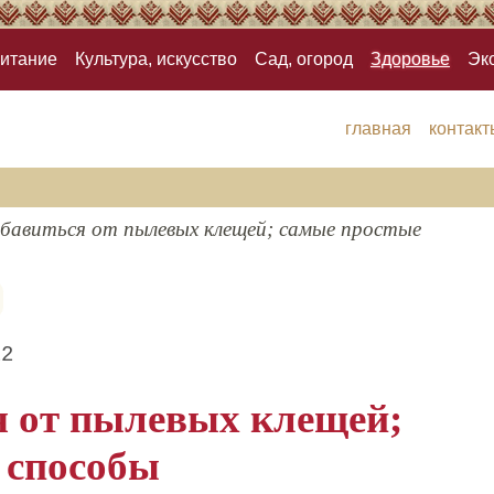
итание
Культура, искусство
Сад, огород
Здоровье
Эк
главная
контакт
збавиться от пылевых клещей; самые простые
22
я от пылевых клещей;
 способы