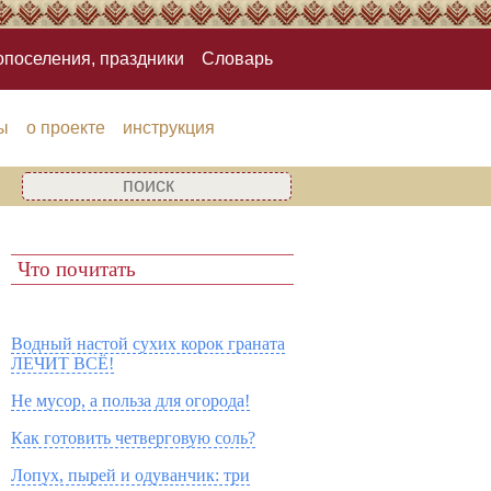
опоселения, праздники
Словарь
ы
о проекте
инструкция
Что почитать
Водный настой сухих корок граната
ЛЕЧИТ ВСЁ!
Не мусор, а польза для огорода!
Как готовить четверговую соль?
Лопух, пырей и одуванчик: три