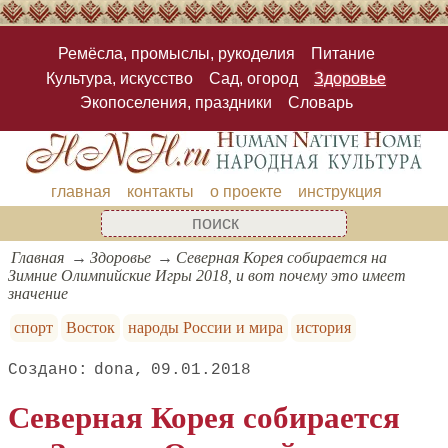
Ремёсла, промыслы, рукоделия
Питание
Культура, искусство
Сад, огород
Здоровье
Экопоселения, праздники
Словарь
главная
контакты
о проекте
инструкция
Главная
Здоровье
Северная Корея собирается на
Зимние Олимпийские Игры 2018, и вот почему это имеет
значение
спорт
Восток
народы России и мира
история
dona
09.01.2018
Северная Корея собирается