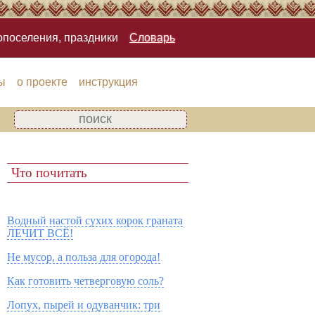
опоселения, праздники
Словарь
ы
о проекте
инструкция
Что почитать
Водный настой сухих корок граната
ЛЕЧИТ ВСЁ!
Не мусор, а польза для огорода!
Как готовить четверговую соль?
Лопух, пырей и одуванчик: три