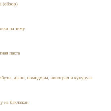
а (обзор)
овки на зиму
тная паста
рбузы, дыни, помидоры, виноград и кукуруза
му из баклажан