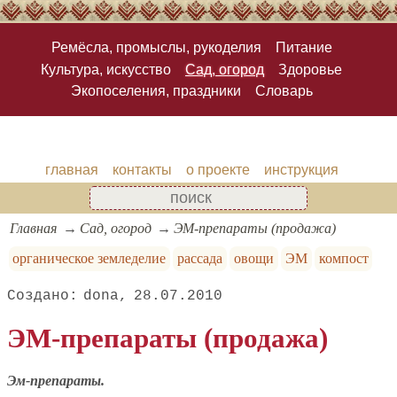
Ремёсла, промыслы, рукоделия
Питание
Культура, искусство
Сад, огород
Здоровье
Экопоселения, праздники
Словарь
главная
контакты
о проекте
инструкция
Главная
Сад, огород
ЭМ-препараты (продажа)
органическое земледелие
рассада
овощи
ЭМ
компост
dona
28.07.2010
ЭМ-препараты (продажа)
Эм-препараты.