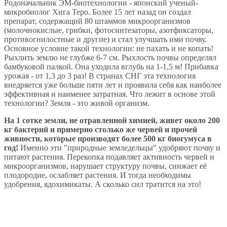
Родоначальник ЭМ-биотехнологии - японский ученый-
микробиолог Хига Теро. Более 15 лет назад он создал
препарат, содержащий 80 штаммов микроорганизмов
(молочнокислые, грибки, фотосинтезаторы, азотфиксаторы,
противогнилостные и другие) и стал улучшать ими почву.
Основное условие такой технологии: не пахать и не копать!
Рыхлить землю не глубже 6-7 см. Рыхлость почвы определял
бамбуковой палкой. Она уходила вглубь на 1-1,5 м! Прибавка
урожая - от 1,3 до 3 раз! В странах СНГ эта технология
внедряется уже больше пяти лет и проявила себя как наиболее
эффективная и наименее затратная. Что лежит в основе этой
технологии? Земля - это живой организм.
На 1 сотке земли, не отравленной химией, живет около 200
кг бактерий и примерно столько же червей и прочей
живности, которые производят более 500 кг биогумуса в
год!
Именно эти "природные земледельцы" удобряют почву и
питают растения. Перекопка подавляет активность червей и
микроорганизмов, нарушает структуру почвы, снижает её
плодородие, ослабляет растения. И тогда необходимы
удобрения, ядохимикаты. А сколько сил тратится на это!