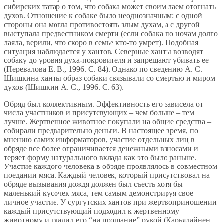
сибирских татар о том, что собака может своим лаем отогнать
духов. Отношение к собаке было неоднозначным: с одной
стороны она могла противостоять злым духам, а с другой
выступала предвестником смерти (если собака по ночам долго
лаяла, верили, что скоро в семье кто-то умрет). Подобная
ситуация наблюдается у хантов. Северные ханты возводят
собаку до уровня духа-покровителя и запрещают убивать ее
(Перевалова Е. В., 1996. С. 84). Однако по сведению А. С.
Шишкина ханты образ собаки связывали со смертью и миром
духов (Шишкин А. С., 1996. С. 63).
Обряд был коллективным. Эффективность его зависела от
числа участников и присутсвующих – чем больше – тем
лучше. Жертвенное животное покупали на общие средства –
собирали предварительно деньги. В настоящее время, по
мнению самих информаторов, участие отдельных лиц в
обряде все более ограничивается денежными взносами и
теряет форму натурального вклада как это было раньше.
Участие каждого человека в обряде проявлялось в совместном
поедании мяса. Каждый человек, который присутствовал на
обряде вызывания дождя должен был съесть хотя бы
маленький кусочек мяса, тем самым демонстрируя свое
личное участие. У сургутских хантов при жертвоприношении
каждый присутствующий подходил к жертвенному
животному и гладил его “на прощание” рукой (Карьялайнен