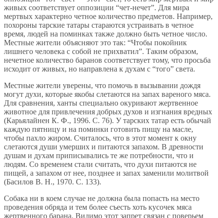
живых соответствует оппозиции “чет-нечет”. Для мира
мертвых характерно четное количество предметов. Например,
похороны тарские татары стараются устраивать в четное
время, людей на поминках также должно быть четное число.
Местные жители объясняют это так: “Чтобы покойник
лишнего человека с собой не прихватил”. Таким образом,
нечетное количество баранов соответствует тому, что просьба
исходит от живых, но направлена к духам с “того” света.
Местные жители уверены, что помочь в вызывании дождя
могут духи, которые якобы слетаются на запах вареного мяса.
Для сравнения, ханты специально окуривают жертвенное
животное для привлечения добрых духов и изгнания вредных
(Карьялайнен К. Ф., 1996. С. 76). У тарских татар есть обычай
каждую пятницу и на поминки готовить пищу на масле,
чтобы пахло жиром. Считалось, что в этот момент к окну
слетаются души умерших и питаются запахом. В древности
душам и духам приписывались те же потребности, что и
людям. Со временем стали считать, что духи питаются не
пищей, а запахом от нее, позднее и запах заменили молитвой
(Басилов В. Н., 1970. С. 133).
Собака ни в коем случае не должна была попасть на место
проведения обряда и тем более съесть хоть кусочек мяса
жертвенного барана. Видимо этот запрет связан с поверьем