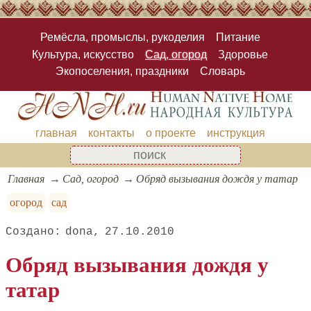
Ремёсла, промыслы, рукоделия
Питание
Культура, искусство
Сад, огород
Здоровье
Экопоселения, праздники
Словарь
главная
контакты
о проекте
инструкция
Главная
Сад, огород
Обряд вызывания дождя у татар
огород
сад
dona
27.10.2010
Обряд вызывания дождя у
татар