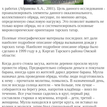
х работах (Абрамова А.А., 2001). Цель данного исследования -
проанализировать элементы данного окказионального,
коллективного обряда, несущие, по мнению автора,
определенную смысловую нагрузку. Это позволит выявить не
только корни обряда, но и систематизировать основные
мировоззренческие ориентации тарских татар.
Полевые этнографические материалы последних лет дали
наиболее подробное описание обряда вызывания дождя у
тарских татар. Наиболее подробное описание обряда было
сделано в 1999 году в д. Киргап Тарского района Омской
области:
Когда долго стояла засуха, жители деревни просили муллу
провести обряд. Предварительно собирали деньги и покупали
барана, иногда один из жителей дарил деревне барана. Мулла
назначал день проведения обряда, чтобы люди подготовились
к нему – прочитали молитвы, помылись. В назначенный день,
после восхода солнца жители – чем больше, тем лучше –
собираются на берегу реки, напротив кладбища – вниз по
течению. Все участники садились в круг, первый ряд
составляли старики и мужчины, второй – дети, третий –
женщины. Мулла находился в центре круга, он вставал на
колени и молился, затем брал специальный нож, который