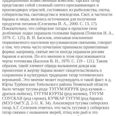
традиционный хозяйственный комплекс тарских татар
представлял собой сложный синтез присваивающих и
производящих отраслей, состоявших из рыболовства, охоты,
собирательства, скотоводства и земледелия. Скот, в частности
бараны и овцы, являлись источником для получения
продуктов питания (Селезнева И. А., 2000. С. 13, 17).
Показательно, что сибирские татары в прошлом свои
долбленые лодки украшали головами баранов (Томилов Н. А.,
1979. С. 125). В. Н. Басилов, описывая поклонение
тюркоязычного населения мусульманским святыням, говорит
о том, что очень часто почитание принимало примитивные
формы: например, святые места иногда украшали рогами
баранов и козлов. По его мнению в этом прослеживаются
черты тотемизма (Басилов В. Н., 1970. С. 119 – 121). Таким
образом, такой элемент обряда вызывания дождя как
принесение в жертву барана может свидетельствовать о
сохранении в культурных традициях татар тотемических
верований. Это мнение может подтвердить и такой факт: в д.
Юрты Турбинские Тобольского района Тюменской области
было четыре тугума-рода: ТУГУМ ЮГРУК (род кулаков –
драться любили), ТУГУМ КУРТЫ (род налима), ТУГУМ
СОУСКАН (род сороки), КУЧКАР ТУГУМ (род барана)
(МЭЭ ОмГУ. Д. 2-11. К. 34). Анализируя тугумы сибирских
татар А.Г. Селезнев отметил, что часть тугумов у сибирских
татар связана с названием зверей, птиц или рыб и это