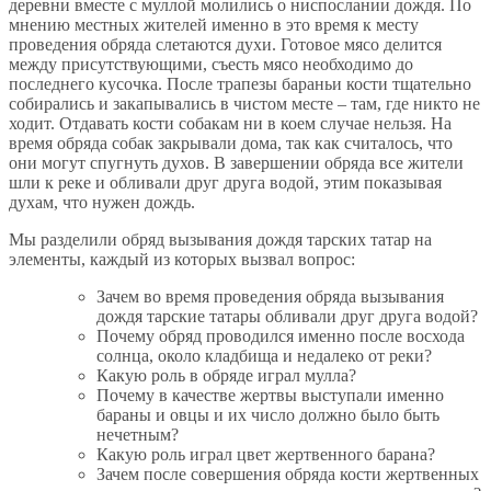
деревни вместе с муллой молились о ниспослании дождя. По
мнению местных жителей именно в это время к месту
проведения обряда слетаются духи. Готовое мясо делится
между присутствующими, съесть мясо необходимо до
последнего кусочка. После трапезы бараньи кости тщательно
собирались и закапывались в чистом месте – там, где никто не
ходит. Отдавать кости собакам ни в коем случае нельзя. На
время обряда собак закрывали дома, так как считалось, что
они могут спугнуть духов. В завершении обряда все жители
шли к реке и обливали друг друга водой, этим показывая
духам, что нужен дождь.
Мы разделили обряд вызывания дождя тарских татар на
элементы, каждый из которых вызвал вопрос:
Зачем во время проведения обряда вызывания
дождя тарские татары обливали друг друга водой?
Почему обряд проводился именно после восхода
солнца, около кладбища и недалеко от реки?
Какую роль в обряде играл мулла?
Почему в качестве жертвы выступали именно
бараны и овцы и их число должно было быть
нечетным?
Какую роль играл цвет жертвенного барана?
Зачем после совершения обряда кости жертвенных