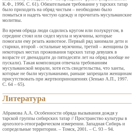
К.Ф., 1996. С. 61). Обязательным требование у тарских татар
было приходить на обряд чистым – необходимо было
помыться и надеть чистую одежду и прочитать мусульманские
молитвы.
Во время обряда люди садились кругом или полукругом, в
середине стоял или сидел мулла и мужчины, которые
помогали ему резать животное. Первый ряд занимали дети и
старики, второй - остальные мужчины, третий – женщины (в
некоторых местах проживания тарских татар девушек в
возрасте от двенадцати до пятидесяти лет на обряд вообще не
пускали). Такая композиция отвечала требованиям
мусульманской морали, хотя есть свидетельства, что ханты,
которые не были мусульманами, раньше запрещали женщинам
присутствовать при жертвоприношениях (Зенько А.П., 1997.
С. 64 – 65).
Литература
Абрамова А.А. Особенности обряда вызывания дождя у
тарской группы сибирских татар // Пространство культуры в
археолого-этнографическом измерении. Западная Сибирь и
сопредельные территории. – Томск, 2001. – С. 93 – 94.