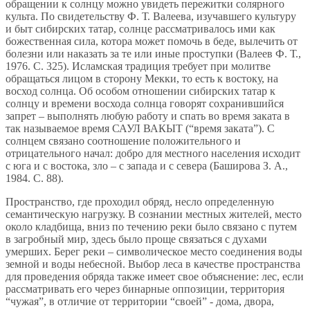
обращении к солнцу можно увидеть пережитки солярного
культа. По свидетельству Ф. Т. Валеева, изучавшего культуру
и быт сибирских татар, солнце рассматривалось ими как
божественная сила, котора может помочь в беде, вылечить от
болезни или наказать за те или иные проступки (Валеев Ф. Т.,
1976. С. 325). Исламская традиция требует при молитве
обращаться лицом в сторону Мекки, то есть к востоку, на
восход солнца. Об особом отношении сибирских татар к
солнцу и времени восхода солнца говорят сохранившийся
запрет – выполнять любую работу и спать во время заката в
так называемое время САУЛ ВАКЫТ (“время заката”). С
солнцем связано соотношение положительного и
отрицательного начал: добро для местного населения исходит
с юга и с востока, зло – с запада и с севера (Баширова З. А.,
1984. С. 88).
Пространство, где проходил обряд, несло определенную
семантическую нагрузку. В сознании местных жителей, место
около кладбища, вниз по течению реки было связано с путем
в загробный мир, здесь было проще связаться с духами
умерших. Берег реки – символическое место соединения воды
земной и воды небесной. Выбор леса в качестве пространства
для проведения обряда также имеет свое объяснение: лес, если
рассматривать его через бинарные оппозиции, территория
“чужая”, в отличие от территории “своей” - дома, двора,