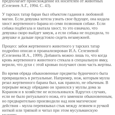
предполагает происхождение их носителей от животных
(Селезнев А.Г., 1994. С. 43).
У тарских татар баран был объектом гадания в любовной
магии. Если девушка хотела узнать свое будущее, она кидала
хвост жертвенного барана из семи позвонков собаке. Если
собака подбегала и хватала хвост, то это означало, что
девушка скоро выйдет замуж, а если собака не подходила, то
девушке и дальше предстояло сидеть незамужней.
Процесс забоя жертвенного животного у тарских татар
подробно описан и проанализирован И.А. Селезневой
(Селезнева И.А., 1999). Добавить можно лишь то, что когда
кровь жертвенного животного стекала в специальную ямку,
верили, что духи с этой кровью получают свою часть жертвы.
Во время обряда обыкновенные предметы будничного быта
превращались в ритуальные. Например, нож, которым мулла
резал жертвенного барана был, как правило, не обычным. В
перерыве между обрядами он хранился у муллы дома за
Кораном и в хозяйстве не использовался. Вдругих случаях,
если не было ритуального ножа, его заменяли обыкновенным,
но предварительно производили над ним магические
действия – мулла перевязывал стык между лезвием и ручкой
ниткой или тряпкой и читал при этом мусульманскую
молитву.