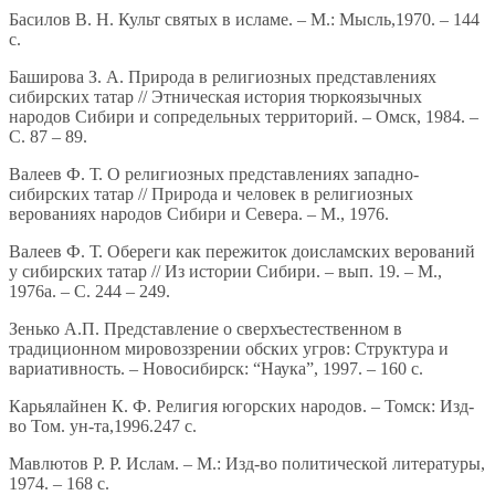
Басилов В. Н. Культ святых в исламе. – М.: Мысль,1970. – 144
с.
Баширова З. А. Природа в религиозных представлениях
сибирских татар // Этническая история тюркоязычных
народов Сибири и сопредельных территорий. – Омск, 1984. –
С. 87 – 89.
Валеев Ф. Т. О религиозных представлениях западно-
сибирских татар // Природа и человек в религиозных
верованиях народов Сибири и Севера. – М., 1976.
Валеев Ф. Т. Обереги как пережиток доисламских верований
у сибирских татар // Из истории Сибири. – вып. 19. – М.,
1976а. – С. 244 – 249.
Зенько А.П. Представление о сверхъестественном в
традиционном мировоззрении обских угров: Структура и
вариативность. – Новосибирск: “Наука”, 1997. – 160 с.
Карьялайнен К. Ф. Религия югорских народов. – Томск: Изд-
во Том. ун-та,1996.247 с.
Мавлютов Р. Р. Ислам. – М.: Изд-во политической литературы,
1974. – 168 с.