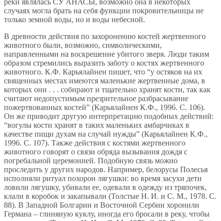
реки являлась СУ АНАСЫ, возможно она в некоторых
случаях могла брать на себя функции покровительницы не
только земной воды, но и воды небесной.
В древности действия по захоронению костей жертвенного
животного были, возможно, символическими,
направленными на воскрешение убитого зверя. Люди таким
образом стремились выразить заботу о костях жертвенного
животного. К.Ф. Карьялайнен пишет, что “у остяков на их
священных местах имеются маленькие жертвенные дома, в
которых они . . . собирают и тщательно хранят кости, так как
считают недопустимым презрительное разбрасывание
пожертвованных костей” (Карьялайнен К.Ф., 1996. С. 106).
Он же приводит другую интерпретацию подобных действий:
“вогулы кости хранят в таких маленьких амбарчиках в
качестве пищи духам на случай нужды” (Карьялайнен К.Ф.,
1996. С. 107). Также действия с костями жертвенного
животного говорят о связи обряда вызывания дождя с
погребальной церемонией. Подобную связь можно
проследить у других народов. Например, белорусы Полесья
исполняли ритуал похорон лягушки: во время засухи дети
ловили лягушку, убивали ее, одевали в одежду из тряпочек,
клали в коробок и закапывали (Толстые Н. И. и С. М., 1978. С.
88). В Западной Болгарии и Восточной Сербии хоронили
Германа – глиняную куклу, иногда его бросали в реку, чтобы