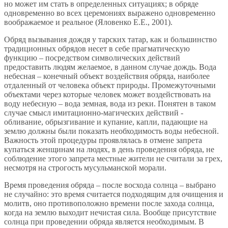
но может им стать в определенных ситуациях; в обряде
одновременно во всех церемониях выражено одновременно
воображаемое и реальное (Яловенко Е.Е., 2001).
Обряд вызывания дождя у тарских татар, как и большинство
традиционных обрядов несет в себе прагматическую
функцию – посредством символических действий
предоставить людям желаемое, в данном случае дождь. Вода
небесная – конечный объект воздействия обряда, наиболее
отдаленный от человека объект природы. Промежуточными
объектами через которые человек может воздействовать на
воду небесную – вода земная, вода из реки. Понятен в таком
случае смысл имитационно-магических действий -
обливание, обрызгивание и купание, капли, падающие на
землю должны были показать необходимость воды небесной.
Важность этой процедуры проявлялась в отмене запрета
купаться женщинам на людях, в день проведения обряда, не
соблюдение этого запрета местные жители не считали за грех,
несмотря на строгость мусульманской морали.
Время проведения обряда – после восхода солнца – выбрано
не случайно: это время считается подходящим для очищения и
молитв, оно противоположно времени после захода солнца,
когда на землю выходит нечистая сила. Вообще присутствие
солнца при проведении обряда является необходимым. В