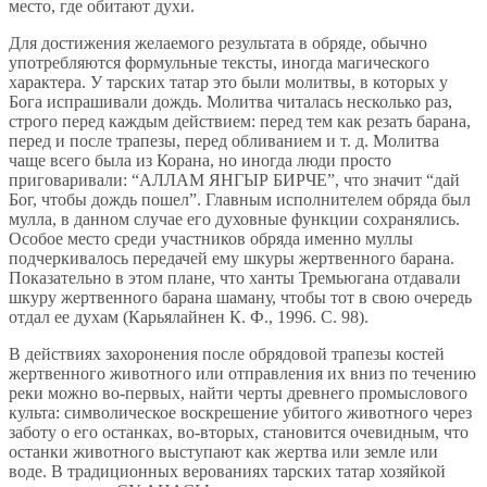
место, где обитают духи.
Для достижения желаемого результата в обряде, обычно
употребляются формульные тексты, иногда магического
характера. У тарских татар это были молитвы, в которых у
Бога испрашивали дождь. Молитва читалась несколько раз,
строго перед каждым действием: перед тем как резать барана,
перед и после трапезы, перед обливанием и т. д. Молитва
чаще всего была из Корана, но иногда люди просто
приговаривали: “АЛЛАМ ЯНГЫР БИРЧЕ”, что значит “дай
Бог, чтобы дождь пошел”. Главным исполнителем обряда был
мулла, в данном случае его духовные функции сохранялись.
Особое место среди участников обряда именно муллы
подчеркивалось передачей ему шкуры жертвенного барана.
Показательно в этом плане, что ханты Тремьюгана отдавали
шкуру жертвенного барана шаману, чтобы тот в свою очередь
отдал ее духам (Карьялайнен К. Ф., 1996. С. 98).
В действиях захоронения после обрядовой трапезы костей
жертвенного животного или отправления их вниз по течению
реки можно во-первых, найти черты древнего промыслового
культа: символическое воскрешение убитого животного через
заботу о его останках, во-вторых, становится очевидным, что
останки животного выступают как жертва или земле или
воде. В традиционных верованиях тарских татар хозяйкой