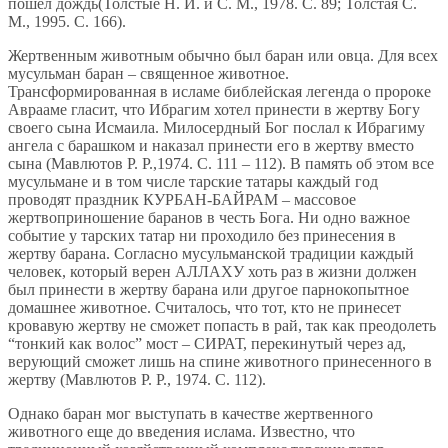
пошел дождь(Толстые Н. И. и С. М., 1978. С. 89; Толстая С.
М., 1995. С. 166).
Жертвенным животным обычно был баран или овца. Для всех
мусульман баран – священное животное.
Трансформированная в исламе библейская легенда о пророке
Аврааме гласит, что Ибрагим хотел принести в жертву Богу
своего сына Исмаила. Милосердный Бог послал к Ибрагиму
ангела с барашком и наказал принести его в жертву вместо
сына (Мавлютов Р. Р.,1974. С. 111 – 112). В память об этом все
мусульмане и в том числе тарские татары каждый год
проводят праздник КУРБАН-БАЙРАМ – массовое
жертвоприношение баранов в честь Бога. Ни одно важное
событие у тарских татар ни проходило без принесения в
жертву барана. Согласно мусульманской традиции каждый
человек, который верен АЛЛАХУ хоть раз в жизни должен
был принести в жертву барана или другое парнокопытное
домашнее животное. Считалось, что тот, кто не принесет
кровавую жертву не сможет попасть в рай, так как преодолеть
“тонкий как волос” мост – СИРАТ, перекинутый через ад,
верующий сможет лишь на спине животного принесенного в
жертву (Мавлютов Р. Р., 1974. С. 112).
Однако баран мог выступать в качестве жертвенного
животного еще до введения ислама. Известно, что