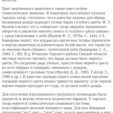
Цвет жертвенного животного также имел особое
символическое значение. В некоторых населенных пунктах
тарских татар, считалось, что в качестве жертвы для обряда
вызывания дождя подходит только баран голубого цвета. Ф. Т.
Валеев считает, что у сибирских татар широкое применение
оберегов и амулетов именно синего и голубого цвета связано
с представлениями о небе (Валеев Ф. Т., 1976а. С. 244). З А.
Баширова пишет, что курдакско-саргатские татары приносили
в жертву животных исключительно белой масти, что также по
ее мнению было связано с почитанием неба (Баширова З. А.,
1984. С. 88). В д. Речапово Тарского района Омской области
местные жители считают, что баран должен быть черного
цвета. По сведению ряда ученых, присутствие черного цвета
во всех обрядах и поверьях, связанных с дождем,
символизирует грозовые тучи (Фрэзер Д. Д., 1983, Тэйлор Э.,
1989 и др.). В качестве примера такого осмысления тарскими
татарами черного цвета можно привести примету: если черная
корова первая приходит из стада, то должен пойти дождь.
Для получения благоприятного результата необходимо было
принести в жертву нечетное количество баранов. У тарских
татар имеются символические (знаковые) системы
классификации явлений внешнего мира. Для них бинарная
оппозиция “тот” свет – “этот” свет, то есть мир мертвых и мир