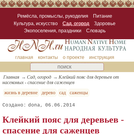
Ремёсла, промыслы, рукоделия
Питание
Культура, искусство
Сад, огород
Здоровье
Экопоселения, праздники
Словарь
главная
контакты
о проекте
инструкция
Главная
Сад, огород
Клейкий пояс для деревьев от
насекомых - спасение для саженцев
жизнь в деревне
дерево
сад
саженцы
dona
06.06.2014
Клейкий пояс для деревьев -
спасение для саженцев