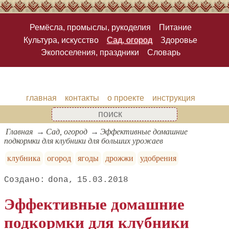
Ремёсла, промыслы, рукоделия
Питание
Культура, искусство
Сад, огород
Здоровье
Экопоселения, праздники
Словарь
главная
контакты
о проекте
инструкция
Главная
Сад, огород
Эффективные домашние
подкормки для клубники для больших урожаев
клубника
огород
ягоды
дрожжи
удобрения
dona
15.03.2018
Эффективные домашние
подкормки для клубники