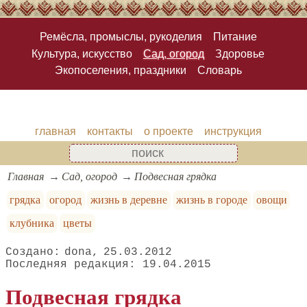
Ремёсла, промыслы, рукоделия
Питание
Культура, искусство
Сад, огород
Здоровье
Экопоселения, праздники
Словарь
главная
контакты
о проекте
инструкция
Главная
Сад, огород
Подвесная грядка
грядка
огород
жизнь в деревне
жизнь в городе
овощи
клубника
цветы
dona
25.03.2012
19.04.2015
Подвесная грядка