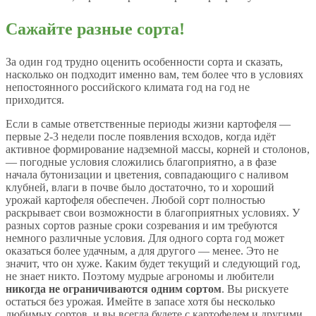
Сажайте разные сорта!
За один год трудно оценить особенности сорта и сказать,
насколько он подходит именно вам, тем более что в условиях
непостоянного российского климата год на год не
приходится.
Если в самые ответственные периоды жизни картофеля —
первые 2-3 недели после появления всходов, когда идёт
активное формирование надземной массы, корней и столонов,
— погодные условия сложились благоприятно, а в фазе
начала бутонизации и цветения, совпадающиго с наливом
клубней, влаги в почве было достаточно, то и хороший
урожай картофеля обеспечен. Любой сорт полностью
раскрывает свои возможности в благоприятных условиях. У
разных сортов разные сроки созревания и им требуются
немного различные условия. Для одного сорта год может
оказаться более удачным, а для другого — менее. Это не
значит, что он хуже. Каким будет текущий и следующий год,
не знает никто. Поэтому мудрые агрономы и любители
никогда не ограничиваются одним сортом
. Вы рискуете
остаться без урожая. Имейте в запасе хотя бы несколько
любимых сортов, и вы всегда будете с картофелем и другими