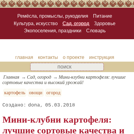
Ремёсла, промыслы, рукоделия
Питание
Культура, искусство
Сад, огород
Здоровье
Экопоселения, праздники
Словарь
главная
контакты
о проекте
инструкция
Главная
Сад, огород
Мини-клубни картофеля: лучшие
сортовые качества и высокий урожай!
картофель
овощи
огород
dona
05.03.2018
Мини-клубни картофеля:
лучшие сортовые качества и