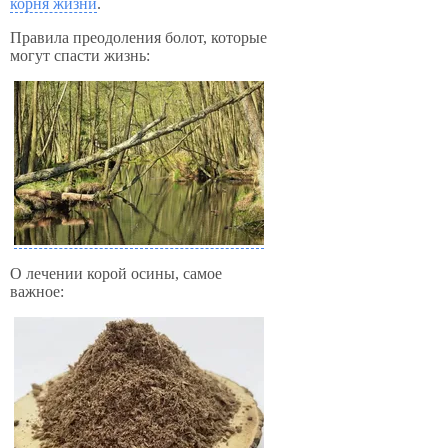
корня жизни
.
Правила преодоления болот, которые
могут спасти жизнь:
О лечении корой осины, самое
важное: