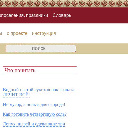
опоселения, праздники
Словарь
ы
о проекте
инструкция
Что почитать
Водный настой сухих корок граната
ЛЕЧИТ ВСЁ!
Не мусор, а польза для огорода!
Как готовить четверговую соль?
Лопух, пырей и одуванчик: три