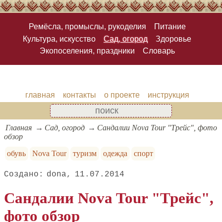
Ремёсла, промыслы, рукоделия
Питание
Культура, искусство
Сад, огород
Здоровье
Экопоселения, праздники
Словарь
главная
контакты
о проекте
инструкция
Главная
Сад, огород
Сандалии Nova Tour "Трейс", фото
обзор
обувь
Nova Tour
туризм
одежда
спорт
dona
11.07.2014
Сандалии Nova Tour "Трейс",
фото обзор