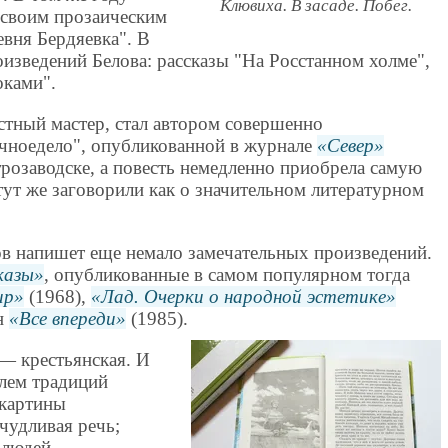
Клювиха. В засаде. Побег.
 своим прозаическим
вня Бердяевка". В
оизведений Белова: рассказы "На Росстанном холме",
оками".
стный мастер, стал автором совершенно
чноедело", опубликованной в журнале
Север
трозаводске, а повесть немедленно приобрела самую
тут же заговорили как о значительном литературном
ов напишет еще немало замечательных произведений.
казы
, опубликованные в самом популярном тогда
ир
(1968),
Лад. Очерки о народной эстетике
н
Все впереди
(1985).
— крестьянская. И
елем традиций
 картины
ичудливая речь;
 людей -