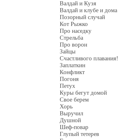
Валдай и Кузя
Валдай и клубе и дома
Позорный случай
Кот Рыжко
Про наседку
Стрельба
Про ворон
Зайцы
Счастливого плавания!
Заплаткин
Конфликт
Погоня
Петух
Куры бегут домой
Свое берем
Хорь
Выручил
Душной
Шеф-повар
Глупый тетерев