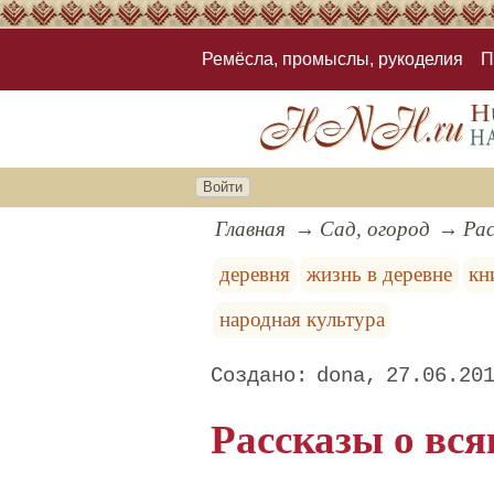
Ремёсла, промыслы, рукоделия
П
Войти
Главная
Сад, огород
Рас
деревня
жизнь в деревне
кн
народная культура
dona
27.06.20
Рассказы о вс