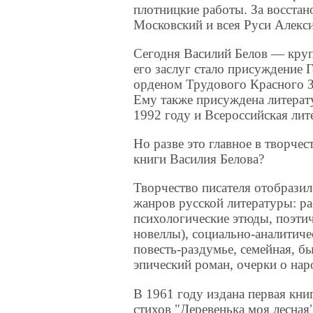
плотницкие работы. За восстан
Московский и всея Руси Алекси
Сегодня Василий Белов — круп
его заслуг стало присуждение 
орденом Трудового Красного З
Ему также присуждена литерат
1992 году и Всероссийская лит
Но разве это главное в творчес
книги Василия Белова?
Творчество писателя отобразил
жанров русской литературы: р
психологические этюды, поэти
новеллы), социально-аналитиче
повесть-раздумье, семейная, бы
эпический роман, очерки о нар
В 1961 году издана первая кни
стихов "Деревенька моя лесная