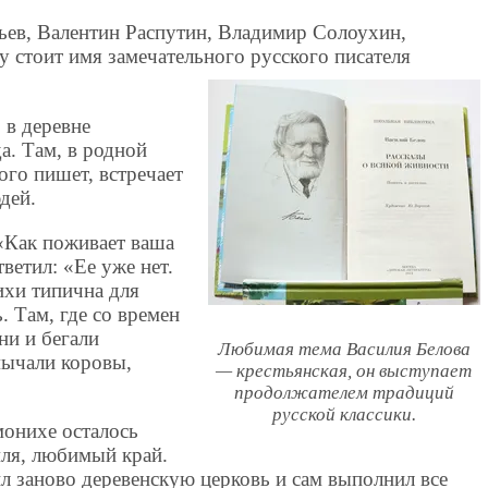
ев, Валентин Распутин, Владимир Солоухин,
 стоит имя замечательного русского писателя
 в деревне
а. Там, в родной
ого пишет, встречает
дей.
«Как поживает ваша
ветил: «Ее уже нет.
ихи типична для
. Там, где со времен
ни и бегали
Любимая тема Василия Белова
мычали коровы,
— крестьянская, он выступает
продолжателем традиций
русской классики.
монихе осталось
мля, любимый край.
л заново деревенскую церковь и сам выполнил все