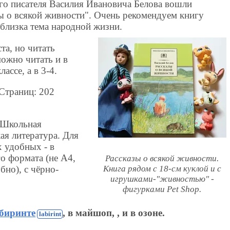
ого писателя Василия Ивановича Белова вошли
ы о всякой живности". Очень рекомендуем книгу
 близка тема народной жизни.
та, но читать
ожно читать и в
ассе, а в 3-4.
Страниц: 202
: Школьная
ая литература. Для
х удобных - в
о формата (не А4,
Рассказы о всякой живности.
Книга рядом с 18-см куклой и с
бно), с чёрно-
игрушками-"живностью" -
фигурками Pet Shop.
абиринте
, в майшоп, , и в озоне.