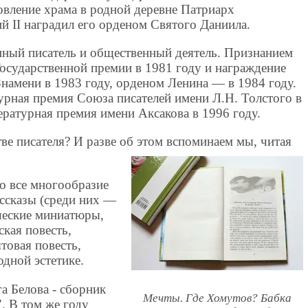
овление храма в родной деревне Патриарх
й II наградил его орденом Святого Даниила.
ный писатель и общественный деятель. Признанием
Государственной премии в 1981 году и награждение
намени в 1983 году, орденом Ленина — в 1984 году.
урная премия Союза писателей имени Л.Н. Толстого в
ературная премия имени Аксакова в 1996 году.
тве писателя? И разве об этом вспоминаем мы, читая
о все многообразие
ассказы (среди них —
ческие миниатюры,
ская повесть,
товая повесть,
одной эстетике.
га Белова - сборник
Мечты. Где Хомутов? Бабка
". В том же году