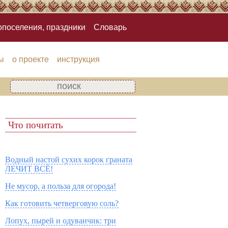
опоселения, праздники
Словарь
ы
о проекте
инструкция
Что почитать
Водный настой сухих корок граната
ЛЕЧИТ ВСЁ!
Не мусор, а польза для огорода!
Как готовить четверговую соль?
Лопух, пырей и одуванчик: три