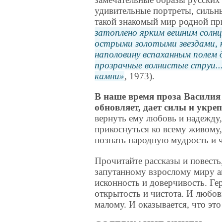
удивительные портреты, сильн
такой знакомый мир родной п
затоплено ярким вешним солнц
острыми золотыми звездами, 
наполовину вспаханным полем
прозрачные волнистые струи..
камни
, 1973).
В наше время проза Василия 
обновляет, дает силы и укреп
вернуть ему любовь и надежду,
прикоснуться ко всему живому,
познать народную мудрость и ч
Прочитайте рассказы и повесть
запутанному взрослому миру а
исконность и доверчивость. Ге
открытость и чистота. И любо
малому. И оказывается, что эт