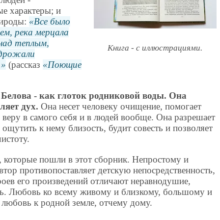
ые характеры; и
рироды:
Все было
ем, река мерцала
над теплым,
Книга - с иллюстрациями.
 дрожали
.
(рассказ
Поющие
Белова - как глоток родниковой воды. Она
ляет дух.
Она несет человеку очищение, помогает
 веру в самого себя и в людей вообще. Она разрешает
 ощутить к нему близость, будит совесть и позволяет
истоту.
, которые пошли в этот сборник. Непростому и
втор противопоставляет детскую непосредственность,
роев его произведений отличают неравнодушие,
вь. Любовь ко всему живому и близкому, большому и
о любовь к родной земле, отчему дому.