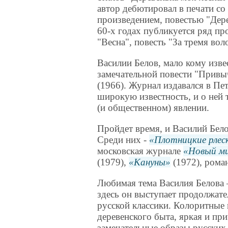
автор дебютировал в печати со
произведением, повестью "Дере
60-х годах публикуется ряд пр
"Весна", повесть "За тремя вол
Василии Белов, мало кому изве
замечательной повести "Привы
(1966). Журнал издавался в Пе
широкую известность, и о ней 
(и общественном) явлении.
Пройдет время, и Василий Бел
Среди них -
Плотницкие рлес
московская журнале
Новый м
(1979),
Кануны
(1972), рома
Любимая тема Василия Белова 
здесь он выступает продолжат
русской классики. Колоритные
деревенского быта, яркая и пр
замечательные образы русских