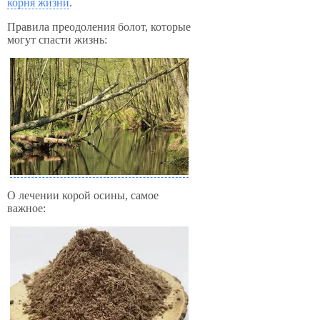
корня жизни
.
Правила преодоления болот, которые
могут спасти жизнь:
О лечении корой осины, самое
важное: