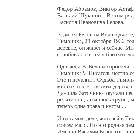
Федор Абрамов, Виктор Астафь
Василий Шукшин... В этом ряду
Василия Ивановича Белова.
Родился Белов на Вологодчине,
Тимониха, 23 октября 1932 год
деревне, он живет и сейчас. Мн
с любовью гостей я близких лю
Однажды В. Белова спросили: 
Тимониха?» Писатель честно от
Это и печалит... Судьба Тимон
многих тысяч русских деревень
Даниила Заточника звучали пес
ребятишки, дымились трубы, 
теперь одна трава и кусты....
И на самом деле, жителей в Ти
совсем мало. Но это родная зе
Именно Василий Белов отстрои