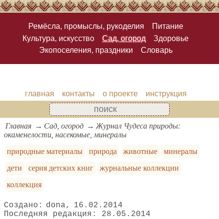
Ремёсла, промыслы, рукоделия
Питание
Культура, искусство
Сад, огород
Здоровье
Экопоселения, праздники
Словарь
главная
контакты
о проекте
инструкция
Главная
Сад, огород
Журнал Чудеса природы:
окаменелости, насекомые, минералы
природные материалы
природа
животные
минералы
дети
серия детских книг
журнальные коллекции
коллекция
dona
16.02.2014
28.05.2014