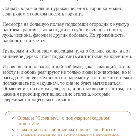
Собрать вдвое больший урожай зеленого горошка можно,
если рядом с горохом посеять горчицу.
Несмотря на большую пользу подкормки огородных культур
настоем крапивы, такая подпитка губительна для гороха,
лука, чеснока, фасоли и других бобовых. Их урожайность,
наоборот, снижается.
Грушевым и яблоневым деревцам нужно больше калия, а вот
вишневое дерево стоит подкормить азотистыми удобрениями.
И совершенно неожиданный лайфхак, доказывающий, что на
заботу и любовь реагируют не только люди и животные, но и
рассада. Если ее ежедневно по паре минут осторожно и нежно
поглаживать по макушкам, то она не будет вытягиваться.
Объяснение, на самом деле, есть, и оно заключается в том, что
касания провоцируют выделение этилена, который
сдерживает процесс вытягивания.
Отзывы "Семяныча" о популярном садовом
инвентаре
Саженцы и посадочный материал Сады России
Семена и саженцы из экопоселения Благодатное