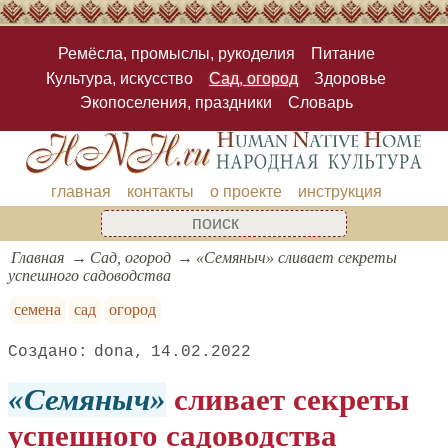
Ремёсла, промыслы, рукоделия
Питание
Культура, искусство
Сад, огород
Здоровье
Экопоселения, праздники
Словарь
главная
контакты
о проекте
инструкция
Главная
Сад, огород
«Семяныч» сливает секреты
успешного садоводства
семена
сад
огород
dona
14.02.2022
Семяныч
сливает секреты
успешного садоводства