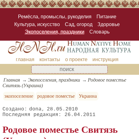
Ремёсла, промыслы, рукоделия
Питание
Культура, искусство
Сад, огород
Здоровье
Экопоселения, праздники
Словарь
главная
контакты
о проекте
инструкция
Главная
Экопоселения, праздники
Родовое поместье
Свитязь (Украина)
экопоселение
родовое поместье
Украина
dona
28.05.2010
26.04.2011
Родовое поместье Свитязь