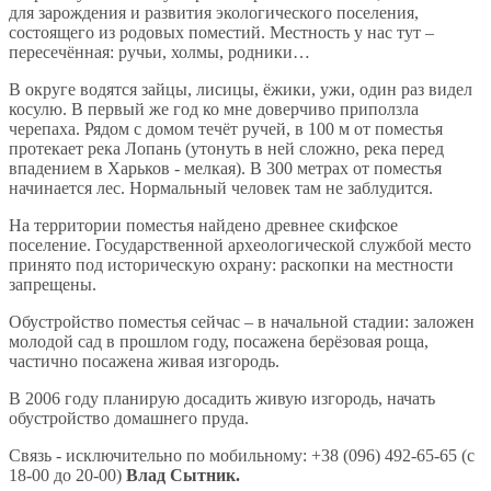
для зарождения и развития экологического поселения,
состоящего из родовых поместий. Местность у нас тут –
пересечённая: ручьи, холмы, родники…
В округе водятся зайцы, лисицы, ёжики, ужи, один раз видел
косулю. В первый же год ко мне доверчиво приползла
черепаха. Рядом с домом течёт ручей, в 100 м от поместья
протекает река Лопань (утонуть в ней сложно, река перед
впадением в Харьков - мелкая). В 300 метрах от поместья
начинается лес. Нормальный человек там не заблудится.
На территории поместья найдено древнее скифское
поселение. Государственной археологической службой место
принято под историческую охрану: раскопки на местности
запрещены.
Обустройство поместья сейчас – в начальной стадии: заложен
молодой сад в прошлом году, посажена берёзовая роща,
частично посажена живая изгородь.
В 2006 году планирую досадить живую изгородь, начать
обустройство домашнего пруда.
Связь - исключительно по мобильному: +38 (096) 492-65-65 (с
18-00 до 20-00)
Влад Сытник.