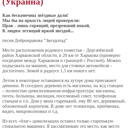
(Украина)
Как бесконечны звёздные дали!
Мы бы на яркость людей проверяли:
Прав - лишь горящий, презревший покой,
К людям летящий яркой звездой...
песня Добронравова "Звездопад"
Место расположения родового поместья – Дергачёвский
район Харьковской области, в 20 км от Харькова (примерно
посредине между Харьковом и границей с Россией). Можно
подъезжать на машине, место для стоянки автомобиля –
достаточно. Зимой в радиусе 1,5 км никого нет.
Летом в некоторые оставшиеся на хуторе дома приезжают
дачники. В соседних деревнях есть магазины, на ж/д станции
– полностью цивилизованная инфраструктура: магазины,
почта, больница, милиция, поселковый совет, телефонная
станция и т.п. Дом у меня старенький, ему 80 лет, деревянный,
обложенный кирпичом. В доме нет телевизора, приёмника,
видео, микроволновки и т.д.
Из всех «благ» цивилизации оставил только старенькую
стиральную машинку. Я рассматриваю это место, как место