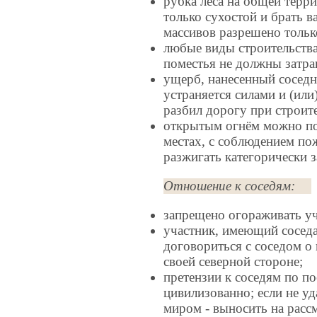
рубка леса на общей терр
только сухостой и брать 
массивов разрешено тольк
любые виды строительства
поместья не должны затра
ущерб, нанесенный соседн
устраняется силами и (или)
разбил дорогу при строите
открытым огнём можно по
местах, с соблюдением по
разжигать категорически 
Отношение к соседям:
запрещено огораживать у
участник, имеющий соседа
договориться с соседом о 
своей северной стороне;
претензии к соседям по п
цивилизованно; если не у
миром - выносить на расс