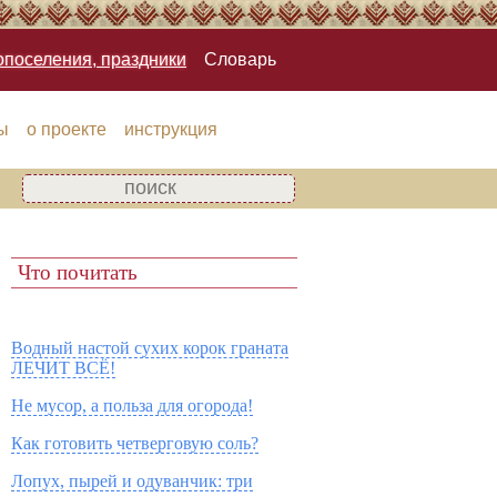
опоселения, праздники
Словарь
ы
о проекте
инструкция
Что почитать
Водный настой сухих корок граната
ЛЕЧИТ ВСЁ!
Не мусор, а польза для огорода!
Как готовить четверговую соль?
Лопух, пырей и одуванчик: три