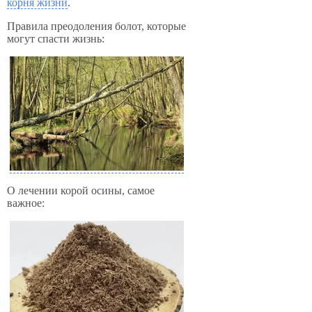
корня жизни
.
Правила преодоления болот, которые
могут спасти жизнь:
О лечении корой осины, самое
важное: