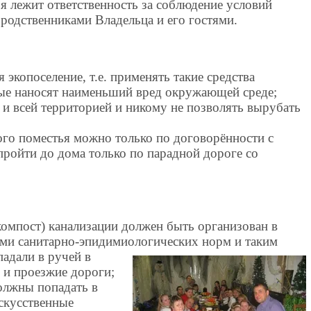
я лежит ответственность за соблюдение условий
 родственниками Владельца и его гостями.
я экопоселение, т.е. применять такие средства
рые наносят наименьший вред окружающей среде;
 и всей территорией и никому не позволять вырубать
ого поместья можно только по договорённости с
пройти до дома только по парадной дороге со
 компост) канализации должен быть организован в
ями санитарно-эпидимиологических норм и таким
падали в ручей в
я и проезжие дороги;
должны попадать в
скусственные