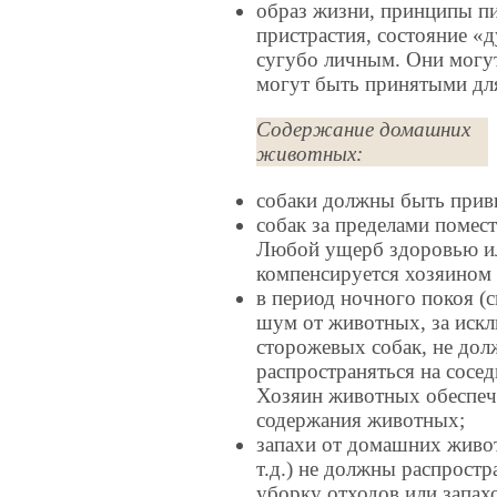
образ жизни, принципы пи
пристрастия, состояние «
сугубо личным. Они могут
могут быть принятыми для
Содержание домашних
животных:
собаки должны быть прив
собак за пределами помес
Любой ущерб здоровью ил
компенсируется хозяином
в период ночного покоя (с
шум от животных, за иск
сторожевых собак, не дол
распространяться на сосед
Хозяин животных обеспеч
содержания животных;
запахи от домашних животн
т.д.) не должны распростр
уборку отходов или запа