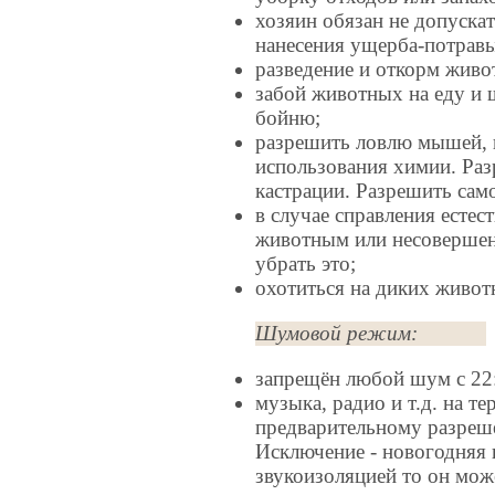
хозяин обязан не допуска
нанесения ущерба-потравы
разведение и откорм живо
забой животных на еду и 
бойню;
разрешить ловлю мышей, к
использования химии. Ра
кастрации. Разрешить са
в случае справления есте
животным или несовершенн
убрать это;
охотиться на диких живот
Шумовой режим:
запрещён любой шум с 22:
музыка, радио и т.д. на т
предварительному разреше
Исключение - новогодняя
звукоизоляцией то он мож