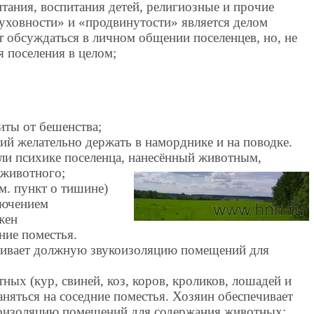
тания, воспитания детей, религиозные и прочие
духовности» и «продвинутости» является делом
 обсуждаться в личном общении поселенцев, но, не
 поселения в целом;
иты от бешенства;
тий желательно держать в наморднике и на поводке.
и психике поселенца, нанесённый животным,
 животного;
м. пункт о тишине)
лючением
жен
ние поместья.
ивает должную звукоизоляцию помещений для
ых (кур, свиней, коз, коров, кроликов, лошадей и
аняться на соседние поместья. Хозяин обеспечивает
хоизоляцию помещений для содержания животных;