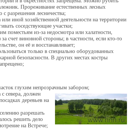
итории и в окрестностях запрещена. Можно рубить
валежник. Прореживание естественных лесных
о с разрешения лесничества;
 или иной хозяйственной деятельности на территории
гивать соседствующие участки;
им поместьям из-за недосмотра или халатности,
 за счет виновной стороны; в частности, если кто-то
льстве, он её и восстанавливает;
льзоваться только в специально оборудованных
жарной безопасности. В других местах костры
запрещено;
часток глухим непрозрачным забором;
 с севера, должен
посадках деревьев на
оселению разрешать
далось решить дело
мотрение на Встрече;