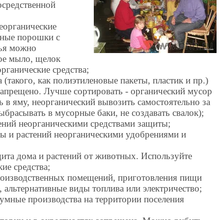
осредственной
еорганические
ьные порошки с
тья можно
ое мыло, щелок
органические средства;
(такого, как полиэтиленовые пакеты, пластик и пр.)
запрещено. Лучше сортировать - органический мусор
ть в яму, неорганический вывозить самостоятельно за
брасывать в мусорные баки, не создавать свалок);
ений неорганическими средствами защиты;
ы и растений неорганическими удобрениями и
ита дома и растений от животных. Используйте
ие средства;
роизводственных помещений, приготовления пищи
, альтернативные виды топлива или электричество;
умные производства на территории поселения