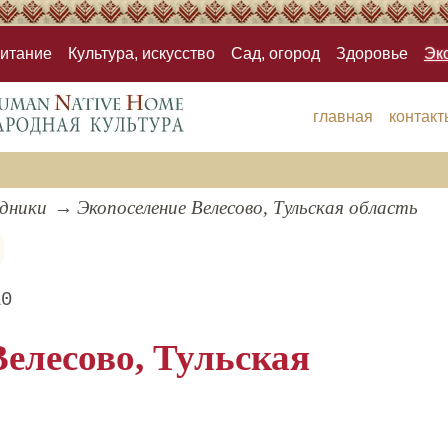
итание
Культура, искусство
Сад, огород
Здоровье
Эк
главная
контакт
здники
Экопоселение Велесово, Тульская область
10
елесово, Тульская