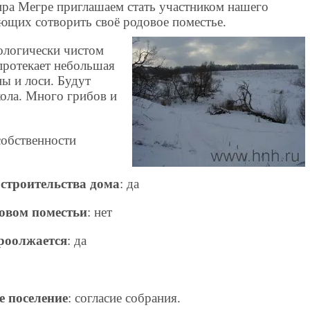
ра Мегре приглашаем стать участником нашего
ющих сотворить своё родовое поместье.
ологически чистом
протекает небольшая
ы и лоси. Будут
ола. Много грибов и
собственности
 строительства дома
: да
овом поместьи
: нет
проолжается
: да
е поселение
: согласие собрания.