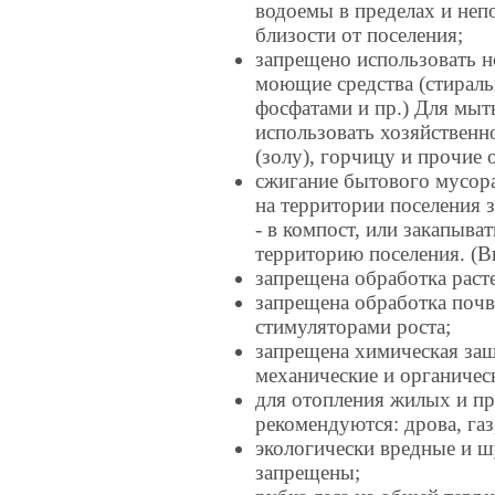
водоемы в пределах и неп
близости от поселения;
запрещено использовать н
моющие средства (стирал
фосфатами и пр.) Для мы
использовать хозяйственн
(золу), горчицу и прочие 
сжигание бытового мусора 
на территории поселения 
- в компост, или закапыва
территорию поселения. (Вы
запрещена обработка раст
запрещена обработка почв
стимуляторами роста;
запрещена химическая защ
механические и органическ
для отопления жилых и п
рекомендуются: дрова, газ
экологически вредные и ш
запрещены;