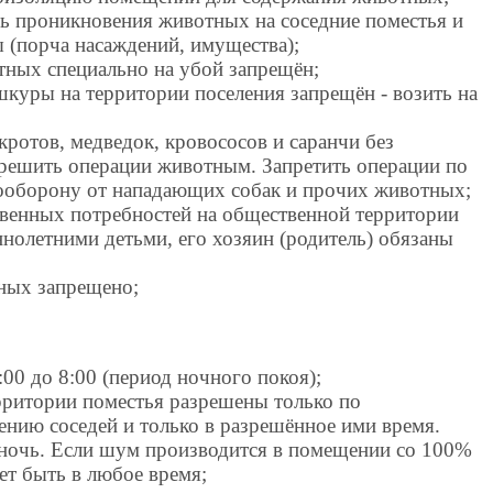
ть проникновения животных на соседние поместья и
 (порча насаждений, имущества);
тных специально на убой запрещён;
шкуры на территории поселения запрещён - возить на
ротов, медведок, кровососов и саранчи без
зрешить операции животным. Запретить операции по
мооборону от нападающих собак и прочих животных;
ственных потребностей на общественной территории
олетними детьми, его хозяин (родитель) обязаны
ных запрещено;
00 до 8:00 (период ночного покоя);
ерритории поместья разрешены только по
нию соседей и только в разрешённое ими время.
 ночь. Если шум производится в помещении со 100%
ет быть в любое время;