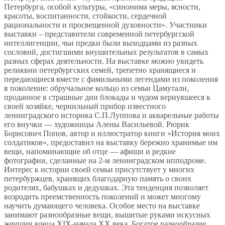
Петербурга, особой культуры, «синонима меры, ясности,
красоты, воспитанности, стойкости, сердечной
рациональности и просвещенной духовности». Участники
выставки – представители современной петербургской
интеллигенции, чьи предки были выходцами из разных
сословий, достигшими внушительных результатов в самых
разных сферах деятельности. На выставке можно увидеть
реликвии петербургских семей, трепетно хранящиеся и
передающиеся вместе с фамильными легендами из поколения
в поколение: обручальное кольцо из семьи Цамутали,
проданное в страшные дни блокады и чудом вернувшееся к
своей хозяйке, чернильный прибор известного
ленинградского историка С.П.Луппова и акварельные работы
его внучки — художницы Алены Васильевой. Рюрик
Борисович Попов, автор и иллюстратор книги «История моих
солдатиков», предоставил на выставку бережно хранимые им
вещи, напоминающие об отце — афиши и редкие
фотографии, сделанные на 2-м ленинградском ипподроме.
Интерес к истории своей семьи присутствует у многих
петербуржцев, хранящих благодарную память о своих
родителях, бабушках и дедушках. Эта тенденция позволяет
возродить преемственность поколений и может многому
научить думающего человека. Особое место на выставке
занимают разнообразные вещи, вышитые руками искусных
женщин конца XIX-начала XX века. Богатое разнообразие