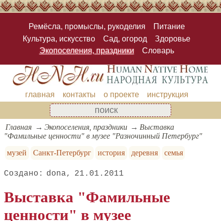
Ремёсла, промыслы, рукоделия
Питание
Культура, искусство
Сад, огород
Здоровье
Экопоселения, праздники
Словарь
главная
контакты
о проекте
инструкция
Главная
Экопоселения, праздники
Выставка
"Фамильные ценности" в музее "Разночинный Петербург"
музей
Санкт-Петербург
история
деревня
семья
dona
21.01.2011
Выставка "Фамильные
ценности" в музее