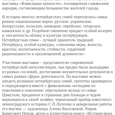
выставка «Фамильные ценности», посвященная славянским
народам, составляющим большинство жителей города.
В истории многих петербургских семей переплелись самые
разные национальные корни: русские, украинские,
белорусские, польские, немецкие, еврейские, татарские,
кавказские и др. Подобное смешение придает особый колорит
и элегантность облику и культуре петербуржцев.
Петербургская семья – лучший хранитель традиций
Петербурга, особой культуры, «синонима меры, ясности,
красоты, воспитанности, стойкости, сердечной
рациональности и просвещенной духовности».
Участники выставки – представители современной
петербургской интеллигенции, чьи предки были выходцами
из разных сословий, достигшими внушительных результатов в
самых разных сферах деятельности. На выставке можно
увидеть реликвии петербургских семей, трепетно хранящиеся
и передающиеся вместе с фамильными легендами из
поколения в поколение: обручальное кольцо из семьи
Цамутали, проданное в страшные дни блокады и чудом
вернувшееся к своей хозяйке, чернильный прибор известного
ленинградского историка С.П.Луппова и акварельные работы
его внучки — художницы Алены Васильевой. Рюрик
Борисович Попов, автор и иллюстратор книги «История моих