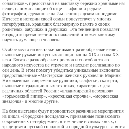
солдатиков», предоставил на выставку бережно хранимые им
вещи, напоминающие об отце — афиши и редкие
фотографии, сделанные на 2-м ленинградском ипподроме.
Интерес к истории своей семьи присутствует у многих
петербуржцев, хранящих благодарную память о своих
родителях, бабушках и дедушках. Эта тенденция позволяет
возродить преемственность поколений и может многому
научить думающего человека.
Особое место на выставке занимают разнообразные вещи,
вышитые руками искусных женщин конца XIX-начала XX
века. Богатое разнообразие приемов и способов этого
народного искусства не утрачено и находит реализацию по
сей день. В этом помогут убедиться уникальные экспонаты,
предоставленные «Мастерской женских рукоделий Марины
Николаевны»: современные рушники, салфетки, скатерти,
вышитые в традиционных техниках, характерных для
различных областей России: «владимирский верхошов»,
«горьковский гипюр», «крестецкая строчка», «мордовская
звездочка» и многие другие.
На базе выставки будут проводиться различные мероприятия
из цикла «Городские посиделки», призванные познакомить
современных петербуржцев, в том числе и самых юных, с
традициями русской городской и народной культуры: занятия