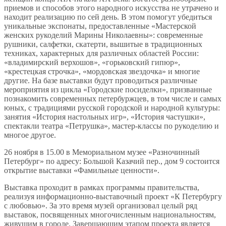
приемов и способов этого народного искусства не утрачено и
находит реализацию по сей день. В этом помогут убедиться
уникальные экспонаты, предоставленные «Мастерской
женских рукоделий Марины Николаевны»: современные
рушники, салфетки, скатерти, вышитые в традиционных
техниках, характерных для различных областей России:
«владимирский верхошов», «горьковский гипюр»,
«крестецкая строчка», «мордовская звездочка» и многие
другие. На базе выставки будут проводиться различные
мероприятия из цикла «Городские посиделки», призванные
познакомить современных петербуржцев, в том числе и самых
юных, с традициями русской городской и народной культуры:
занятия «История настольных игр», «История частушки»,
спектакли театра «Петрушка», мастер-классы по рукоделию и
многое другое.
26 ноября в 15.00 в Мемориальном музее «Разночинный
Петербург» по адресу: Большой Казачий пер., дом 9 состоится
открытие выставки «Фамильные ценности».
Выставка проходит в рамках программы правительства,
реализуя информационно-выставочный проект «К Петербургу
с любовью». За это время музей организовал целый ряд
выставок, посвященных многочисленным национальностям,
живущим в городе. Завершающим этапом проекта является