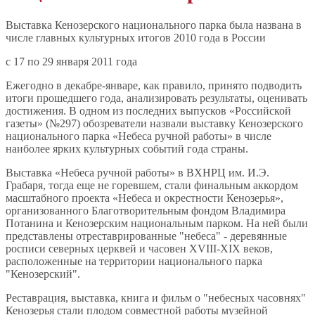
Выставка Кенозерского национального парка была названа в
числе главных культурных итогов 2010 года в России
c 17 по 29 января 2011 года
Ежегодно в декабре-январе, как правило, принято подводить
итоги прошедшего года, анализировать результаты, оценивать
достижения. В одном из последних выпусков «Российской
газеты» (№297) обозреватели назвали выставку Кенозерского
национального парка «Небеса ручной работы» в числе
наиболее ярких культурных событий года страны.
Выставка «Небеса ручной работы» в ВХНРЦ им. И.Э.
Грабаря, тогда еще не горевшем, стали финальным аккордом
масштабного проекта «Небеса и окрестности Кенозерья»,
организованного Благотворительным фондом Владимира
Потанина и Кенозерским национальным парком. На ней были
представлены отреставрированные "небеса" - деревянные
росписи северных церквей и часовен XVIII-XIX веков,
расположенные на территории национального парка
"Кенозерский".
Реставрация, выставка, книга и фильм о "небесных часовнях"
Кенозерья стали плодом совместной работы музейной