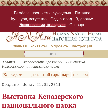
Ремёсла, промыслы, рукоделия
Питание
Культура, искусство
Сад, огород
Здоровье
Экопоселения, праздники
Словарь
главная
контакты
о проекте
инструкция
Главная
Экопоселения, праздники
Выставка
Кенозерского национального парка
Кенозерский национальный парк
парк
выставка
dona
21.01.2011
Выставка Кенозерского
национального парка