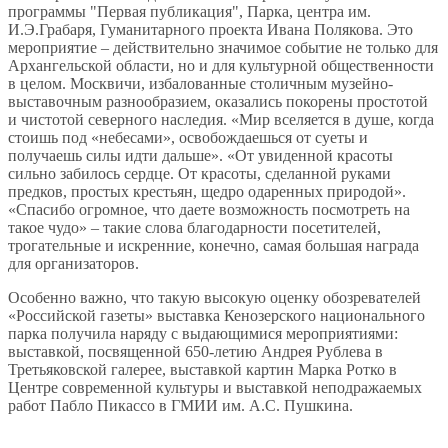
программы "Первая публикация", Парка, центра им.
И.Э.Грабаря, Гуманитарного проекта Ивана Полякова. Это
мероприятие – действительно значимое событие не только для
Архангельской области, но и для культурной общественности
в целом. Москвичи, избалованные столичным музейно-
выставочным разнообразием, оказались покорены простотой
и чистотой северного наследия. «Мир вселяется в душе, когда
стоишь под «небесами», освобождаешься от суеты и
получаешь силы идти дальше». «От увиденной красоты
сильно забилось сердце. От красоты, сделанной руками
предков, простых крестьян, щедро одаренных природой».
«Спасибо огромное, что даете возможность посмотреть на
такое чудо» – такие слова благодарности посетителей,
трогательные и искренние, конечно, самая большая награда
для организаторов.
Особенно важно, что такую высокую оценку обозревателей
«Российской газеты» выставка Кенозерского национального
парка получила наряду с выдающимися мероприятиями:
выставкой, посвященной 650-летию Андрея Рублева в
Третьяковской галерее, выставкой картин Марка Ротко в
Центре современной культуры и выставкой неподражаемых
работ Пабло Пикассо в ГМИИ им. А.С. Пушкина.