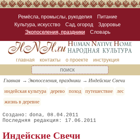
Ремёсла, промыслы, рукоделия
Питание
Культура, искусство
Сад, огород
Здоровье
Экопоселения, праздники
Словарь
главная
контакты
о проекте
инструкция
Главная
Экопоселения, праздники
Индейские Свечи
индейская культура
дерево
поход
путешествие
лес
жизнь в деревне
dona
08.04.2011
17.06.2011
Индейские Свечи