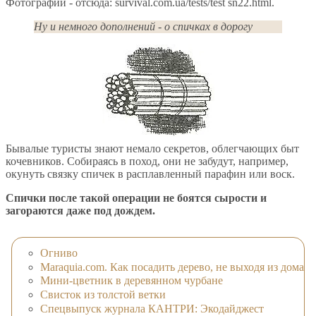
Фотографии - отсюда: survival.com.ua/tests/test sn22.html.
Ну и немного дополнений - о спичках в дорогу
Бывалые туристы знают немало секретов, облегчающих быт
кочевников. Собираясь в поход, они не забудут, например,
окунуть связку спичек в расплавленный парафин или воск.
Спички после такой операции не боятся сырости и
загораются даже под дождем.
Огниво
Maraquia.com. Как посадить дерево, не выходя из дома
Мини-цветник в деревянном чурбане
Свисток из толстой ветки
Спецвыпуск журнала КАНТРИ: Экодайджест