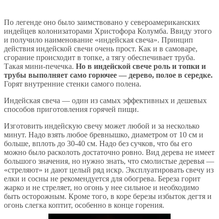
По легенде оно было заимствовано у североамериканских
индейцев колонизаторами Христофора Колумба. Ввиду этого
и получило наименование «индейская свеча». Принцип
действия индейской свечи очень прост. Как и в самоваре,
сгорание происходит в топке, а тягу обеспечивает труба.
Такая мини-печечка.
Но в индейской свече роль и топки и
трубы выполняет само горючее — дерево, полое в середке.
Горят внутренние стенки самого полена.
Индейская свеча — один из самых эффективных и дешевых
способов приготовления горячей пищи.
Изготовить индейскую свечу может любой и за несколько
минут. Надо взять любое бревнышко, диаметром от 10 см и
больше, вплоть до 30-40 см. Надо без сучков, что бы его
можно было расколоть достаточно ровно. Вид дерева не имеет
большого значения, но нужно знать, что смолистые деревья —
«стреляют» и дают целый ряд искр. Эксплуатировать свечу из
елки и сосны не рекомендуется для обогрева. Береза горит
жарко и не стреляет, но огонь у нее сильное и необходимо
быть осторожным. Кроме того, в коре березы избыток дегтя и
огонь слегка коптит, особенно в конце горения.