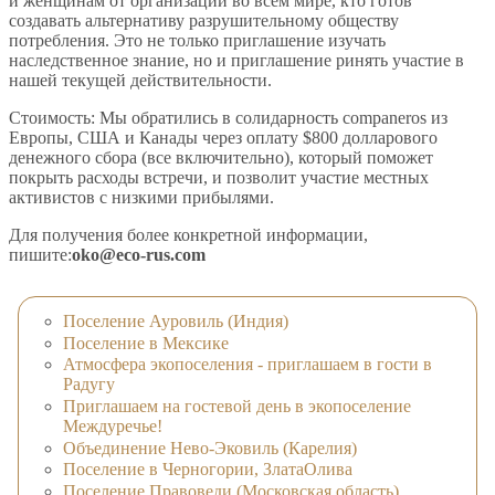
и женщинам от организаций во всем мире, кто готов
создавать альтернативу разрушительному обществу
потребления. Это не только приглашение изучать
наследственное знание, но и приглашение ринять участие в
нашей текущей действительности.
Стоимость: Мы обратились в солидарность companeros из
Европы, США и Канады через оплату $800 долларового
денежного сбора (все включительно), который поможет
покрыть расходы встречи, и позволит участие местных
активистов с низкими прибылями.
Для получения более конкретной информации,
пишите:
oko@eco-rus.com
Поселение Ауровиль (Индия)
Поселение в Мексике
Атмосфера экопоселения - приглашаем в гости в
Радугу
Приглашаем на гостевой день в экопоселение
Междуречье!
Объединение Нево-Эковиль (Карелия)
Поселение в Черногории, ЗлатаОлива
Поселение Правоведи (Московская область)