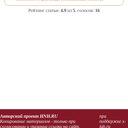
Рейтинг статьи:
4.9
из
5
, голосов:
16
Авторский проект HNH.RU
при
Копирование материалов - только при
поддержке x-
согласовании и указании ссылки на сайт.
lab.ru