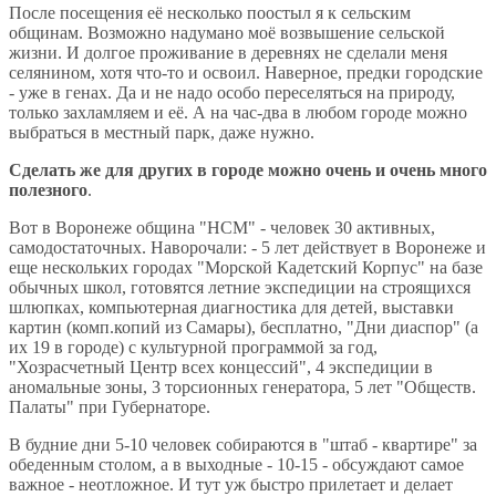
После посещения её несколько поостыл я к сельским
общинам. Возможно надумано моё возвышение сельской
жизни. И долгое проживание в деревнях не сделали меня
селянином, хотя что-то и освоил. Наверное, предки городские
- уже в генах. Да и не надо особо переселяться на природу,
только захламляем и её. А на час-два в любом городе можно
выбраться в местный парк, даже нужно.
Сделать же для других в городе можно очень и очень много
полезного
.
Вот в Воронеже община "НСМ" - человек 30 активных,
самодостаточных. Наворочали: - 5 лет действует в Воронеже и
еще нескольких городах "Морской Кадетский Корпус" на базе
обычных школ, готовятся летние экспедиции на строящихся
шлюпках, компьютерная диагностика для детей, выставки
картин (комп.копий из Самары), бесплатно, "Дни диаспор" (а
их 19 в городе) с культурной программой за год,
"Хозрасчетный Центр всех концессий", 4 экспедиции в
аномальные зоны, 3 торсионных генератора, 5 лет "Обществ.
Палаты" при Губернаторе.
В будние дни 5-10 человек собираются в "штаб - квартире" за
обеденным столом, а в выходные - 10-15 - обсуждают самое
важное - неотложное. И тут уж быстро прилетает и делает