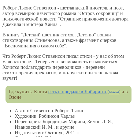
Роберт Льюис Стивенсон - шотландский писатель и поэт,
автор всемирно известного романа "Остров сокровищ" и
психологической повести "Странные приключения доктора
Джекила и мистера Хайда".
В книгу "Детский цветник стихов. Детство" вошли
стихотворения Стивенсона, а также фрагмент очерков
"Воспоминания о самом себе".
Что Роберт Льюис Стивенсон писал стихи - у нас об этом
мало кто знает. Теперь есть возможность ознакомиться.
Хочется поблагодарить переводчиков - перевели
стихотворения прекрасно, и по-русски они теперь тоже
звучат!
Где купить. Книга
есть в продаже в Лабиринте
и в
Озоне.
Автор: Стивенсон Роберт Льюис
Художник: Робинсон Чарльз
Переводчик: Бородицкая Марина, Зиман Л. Я.,
Ивановский И. М., и другие
Издательство: Октопус, 2011 г.