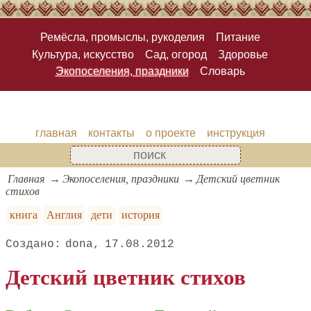
Ремёсла, промыслы, рукоделия
Питание
Культура, искусство
Сад, огород
Здоровье
Экопоселения, праздники
Словарь
главная
контакты
о проекте
инструкция
Главная
Экопоселения, праздники
Детский цветник
стихов
книга
Англия
дети
история
dona
17.08.2012
Детский цветник стихов