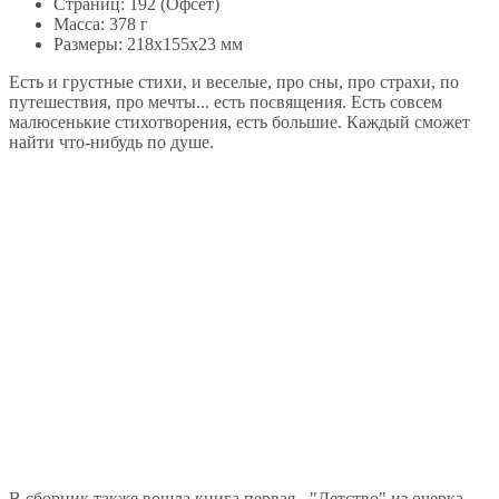
Страниц: 192 (Офсет)
Масса: 378 г
Размеры: 218x155x23 мм
Есть и грустные стихи, и веселые, про сны, про страхи, по
путешествия, про мечты... есть посвящения. Есть совсем
малюсенькие стихотворения, есть большие. Каждый сможет
найти что-нибудь по душе.
В сборник также вошла книга первая - "Детство" из очерка