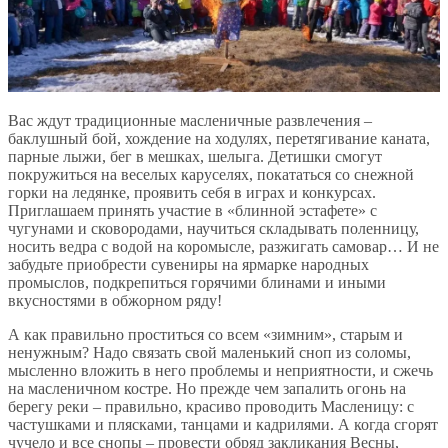
Вас ждут традиционные масленичные развлечения –
баклушный бой, хождение на ходулях, перетягивание каната,
парные лыжи, бег в мешках, шелыга. Детишки смогут
покружиться на веселых каруселях, покататься со снежной
горки на ледянке, проявить себя в играх и конкурсах.
Приглашаем принять участие в «блинной эстафете» с
чугунами и сковородами, научиться складывать поленницу,
носить ведра с водой на коромысле, разжигать самовар… И не
забудьте приобрести сувениры на ярмарке народных
промыслов, подкрепиться горячими блинами и иными
вкусностями в обжорном ряду!
А как правильно проститься со всем «зимним», старым и
ненужным? Надо связать свой маленький сноп из соломы,
мысленно вложить в него проблемы и неприятности, и сжечь
на масленичном костре. Но прежде чем запалить огонь на
берегу реки – правильно, красиво проводить Масленицу: с
частушками и плясками, танцами и кадрилями. А когда сгорят
чучело и все снопы – провести обряд закликания Весны,