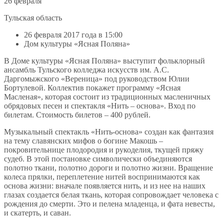
26 февраля
Тульская область
26 февраля 2017 года в 15:00
Дом культуры «Ясная Поляна»
В Доме культуры «Ясная Поляна» выступит фольклорный
ансамбль Тульского колледжа искусств им. А.С.
Даргомыжского «Вереница» под руководством Юлии
Бортулевой. Коллектив покажет программу «Ясная
Масленая», которая состоит из традиционных масленичных
обрядовых песен и спектакля «Нить – основа». Вход по
билетам. Стоимость билетов – 400 рублей.
Музыкальный спектакль «Нить-основа» создан как фантазия
на тему славянских мифов о богине Макошь –
покровительнице плодородия и рукоделия, ткущей пряжу
судеб. В этой постановке символически объединяются
полотно ткани, полотно дороги и полотно жизни. Вращение
колеса прялки, переплетение нитей воспринимаются как
основа жизни: вначале появляется нить, и из нее на наших
глазах создается белая ткань, которая сопровождает человека с
рождения до смерти. Это и пелена младенца, и фата невесты,
и скатерть, и саван.