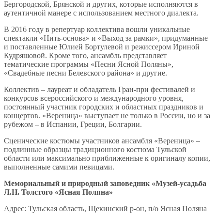
Бергородской, Брянской и других, которые исполняются в
аутентичной манере с использованием местного диалекта.
В 2016 году в репертуар коллектива вошли уникальные
спектакли «Нить-основа» и «Выход за рамки», придуманные
и поставленные Юлией Бортулевой и режиссером Ириной
Кудряшовой. Кроме того, ансамбль представляет
тематические программы «Песни Ясной Поляны»,
«Свадебные песни Белевского района» и другие.
Коллектив – лауреат и обладатель Гран-при фестивалей и
конкурсов всероссийского и международного уровня,
постоянный участник городских и областных праздников и
концертов. «Вереница» выступает не только в России, но и за
рубежом – в Испании, Греции, Болгарии.
Сценические костюмы участников ансамбля «Вереница» –
подлинные образцы традиционного костюма Тульской
области или максимально приближенные к оригиналу копии,
выполненные самими певицами.
Мемориальный и природный заповедник «Музей-усадьба
Л.Н. Толстого «Ясная Поляна»
Адрес: Тульская область, Щекинский р-он, п/о Ясная Поляна