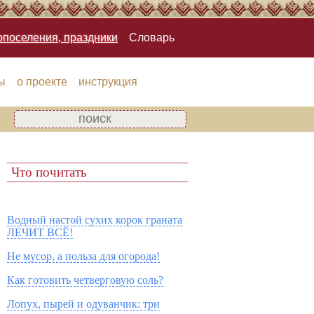
опоселения, праздники
Словарь
ы
о проекте
инструкция
Что почитать
Водный настой сухих корок граната
ЛЕЧИТ ВСЁ!
Не мусор, а польза для огорода!
Как готовить четверговую соль?
Лопух, пырей и одуванчик: три