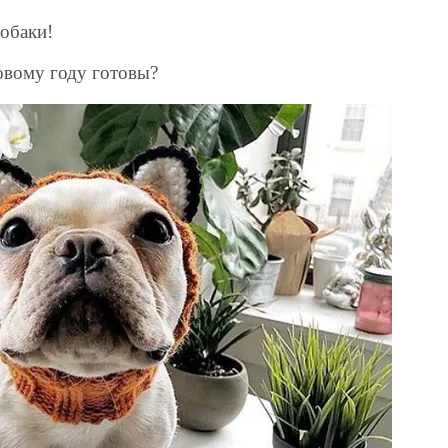
собаки!
овому году готовы?