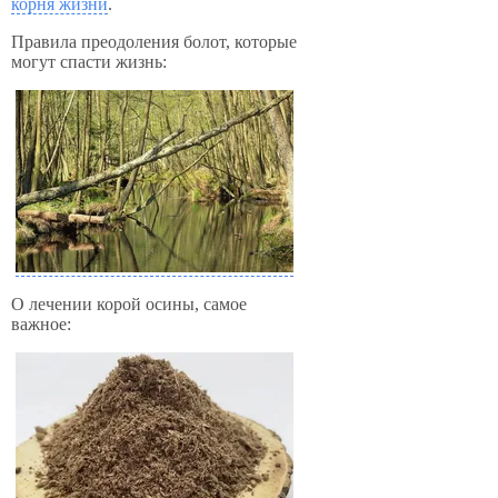
корня жизни
.
Правила преодоления болот, которые
могут спасти жизнь:
О лечении корой осины, самое
важное: