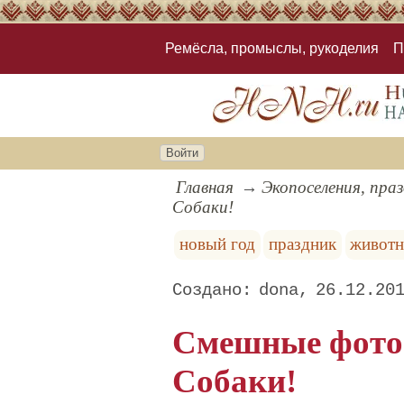
Ремёсла, промыслы, рукоделия
П
Войти
Главная
Экопоселения, пра
Собаки!
новый год
праздник
живот
dona
26.12.20
Смешные фото 
Собаки!