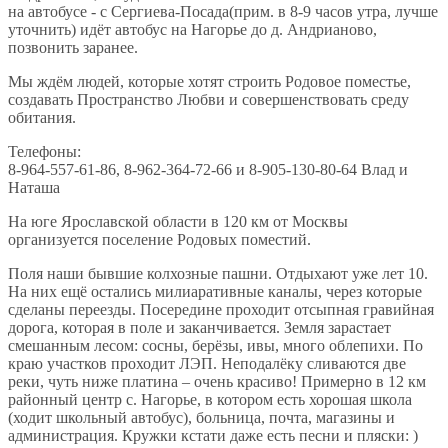
на автобусе - с Сергиева-Посада(прим. в 8-9 часов утра, лучше
уточнить) идёт автобус на Нагорье до д. Андрианово,
позвонить заранее.
Мы ждём людей, которые хотят строить Родовое поместье,
создавать Пространство Любви и совершенствовать среду
обитания.
Телефоны:
8-964-557-61-86, 8-962-364-72-66 и 8-905-130-80-64 Влад и
Наташа
На юге Ярославской области в 120 км от Москвы
организуется поселение Родовых поместий.
Поля наши бывшие колхозные пашни. Отдыхают уже лет 10.
На них ещё остались милиаративные каналы, через которые
сделаны переезды. Посередине проходит отсыпная гравийная
дорога, которая в поле и заканчивается. Земля зарастает
смешанным лесом: сосны, берёзы, ивы, много облепихи. По
краю участков проходит ЛЭП. Неподалёку сливаются две
реки, чуть ниже платина – очень красиво! Примерно в 12 км
районный центр с. Нагорье, в котором есть хорошая школа
(ходит школьный автобус), больница, почта, магазины и
администрация. Кружки кстати даже есть песни и пляски: )