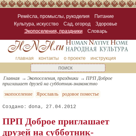
Ремёсла, промыслы, рукоделия
Питание
Культура, искусство
Сад, огород
Здоровье
Экопоселения, праздники
Словарь
главная
контакты
о проекте
инструкция
Главная
Экопоселения, праздники
ПРП Доброе
приглашает друзей на субботник-знакомство
экопоселение
Ярославль
родовое поместье
dona
27.04.2012
ПРП Доброе приглашает
друзей на субботник-