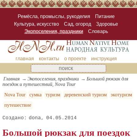
Ремёсла, промыслы, рукоделия
Питание
Культура, искусство
Сад, огород
Здоровье
Экопоселения, праздники
Словарь
главная
контакты
о проекте
инструкция
Главная
Экопоселения, праздники
Большой рюкзак для
поездок и путешествий, Nova Tour
Nova Tour
сумка
туризм
деревенский туризм
экотуризм
путешествие
dona
04.05.2014
Большой рюкзак для поездок