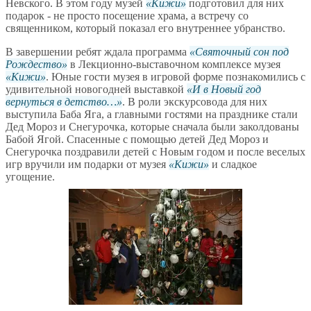
Невского. В этом году музей
Кижи
подготовил для них
подарок - не просто посещение храма, а встречу со
священником, который показал его внутреннее убранство.
В завершении ребят ждала программа
Святочный сон под
Рождество
в Лекционно-выставочном комплексе музея
Кижи
. Юные гости музея в игровой форме познакомились с
удивительной новогодней выставкой
И в Новый год
вернуться в детство…
. В роли экскурсовода для них
выступила Баба Яга, а главными гостями на празднике стали
Дед Мороз и Снегурочка, которые сначала были заколдованы
Бабой Ягой. Спасенные с помощью детей Дед Мороз и
Снегурочка поздравили детей с Новым годом и после веселых
игр вручили им подарки от музея
Кижи
и сладкое
угощение.