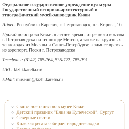
Ф
едеральное государственное учреждение культуры
Государственный историко-архитектурный и
этнографический музей-заповедник Кижи
А
дрес:
Республика Карелия, г. Петрозаводск, пл. Кирова, 10а
Проезд:
до острова Кижи: в летнее время - от речного вокзала
г. Петрозаводска на теплоходе Метеор, а также на круизных
теплоходах из Москвы и Санкт-Петербурга; в зимнее время -
из аэропорта Пески г. Петрозаводска
Телефоны:
(8142) 765-764, 535-722, 785-391
URL:
kizhi.karelia.ru/
EMail:
museum@kizhi.karelia.ru
Святочное таинство в музее Кижи
Детский праздник "Ёлка на Купеческой", Сургут
Северные святки
Кижская регата собирает народные лодки