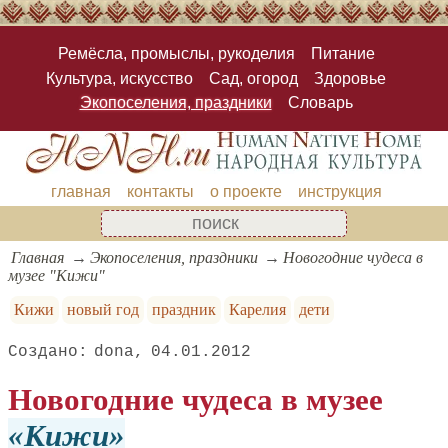
Ремёсла, промыслы, рукоделия
Питание
Культура, искусство
Сад, огород
Здоровье
Экопоселения, праздники
Словарь
главная
контакты
о проекте
инструкция
Главная
Экопоселения, праздники
Новогодние чудеса в
музее "Кижи"
Кижи
новый год
праздник
Карелия
дети
dona
04.01.2012
Новогодние чудеса в музее
Кижи