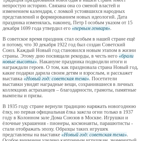
непростую историю. Связана она со сменой властей и
изменением календаря, с ломкой устоявшихся народных
представлений и формированием новых идеологий. Дата
праздника изменялась, наконец, Петр I особым указом от 15
декабря 1699 года утвердил его
первым генваря
.
В советское время праздник стал особым в нашей стране ещё
и потому, что 30 декабря 1922 год был создан Советский
Союз. Каждый Новый год становился новым этапом в жизни
страны. Этому дню посвящали рекорды, в честь него
брали
новые высоты
. Накануне праздника подводили итоги и
награждали героев. О том, как праздновала страна Новый год,
какие подарки дарила своим детям и взрослым, и расскажет
выставка
Новый год: советская тема
. Посетители
выставки увидят наградные вещи, сохранившиеся в личных
коллекциях астраханцев – благодарности, грамоты, памятные
вымпелы и призы.
В 1935 году стране вернули традицию наряжать новогоднюю
ёлку, но первая официальная ёлка зажгла огни только в 1937
году в Колонном зале Дома Союзов в Москве. Игрушки и
ёлочные украшения - пионеры, космонавты, парашютисты -
стали отображать эпоху. Образцы таких игрушек
представлены на выставке
Новый год: советская тема
.
Особое внимание уделено картонным игрушкам, знаменитый