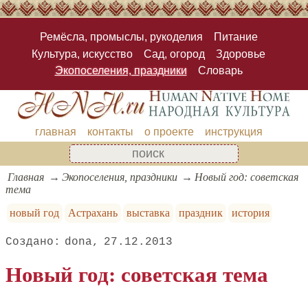
Ремёсла, промыслы, рукоделия
Питание
Культура, искусство
Сад, огород
Здоровье
Экопоселения, праздники
Словарь
главная
контакты
о проекте
инструкция
Главная
Экопоселения, праздники
Новый год: советская
тема
новый год
Астрахань
выставка
праздник
история
dona
27.12.2013
Новый год: советская тема