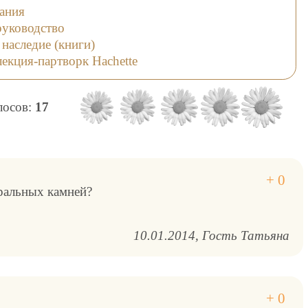
Таро с
идя вперёд по пути воли и
ания
ией для
чести, совершая подвиг
руководство
аний и
души.
 наследие (книги)
и.
екция-партворк Hachette
олосов:
17
уральных камней?
10.01.2014
Гость Татьяна