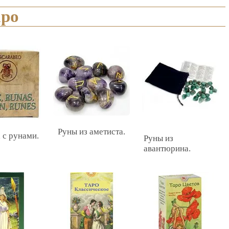
аро
Руны из аметиста.
 с рунами.
Руны из
авантюрина.