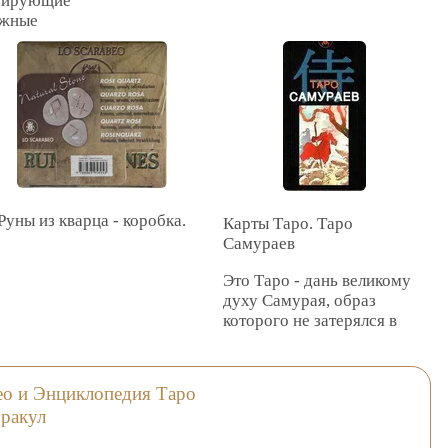
зирующие
в маленького эльфа,
ажные
нежно смотрящего
актики
на нас.
оведут Вас
духовного
Таро Цветов
ения;
состоит из 78 карт,
асти
на каждой из них
ых
изображен
соответствующий
вляющие
смыслу цветок-
основные
символ.
Руны из кварца - коробка.
и,
Карты Таро. Таро
я
Самураев
 на
Это Таро - дань великому
ением
духу Самурая, образ
ствующих
которого не затерялся в
н,
тумане веков, а до сих пор
мы не
служит вдохновенным
ля гадания,
примером для тех, кто
о и Энциклопедия Таро
стремится достичь
оракул
ской
внутреннего
78
совершенства, бесстрашно