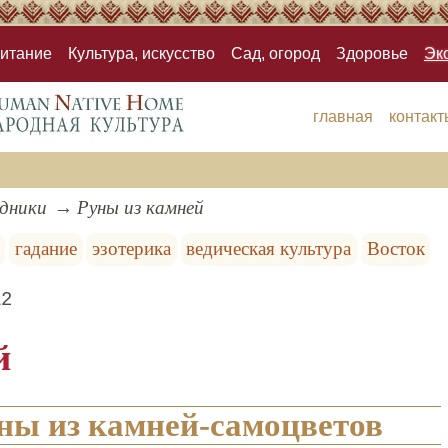
итание
Культура, искусство
Сад, огород
Здоровье
Эк
главная
контакт
здники
Руны из камней
гадание
эзотерика
ведическая культура
Восток
12
й
ны из камней-самоцветов