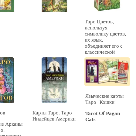
Таро Цветов,
используя
символику цветов,
их язык,
объединяет его с
классической
символикой Таро. С
рисунков данной
серии в нас
всматриваются
веселые и
беспечные глаза
ребенка, через
Языческие карты
которые с нами
Таро "Кошки"
говорит душа
гов
Карты Таро. Таро
цветов. По
Tarot Of Pagan
Индейцев Америки
традиции душа
Cats
е Арканы
каждого цветка
ро,
персонифицируется