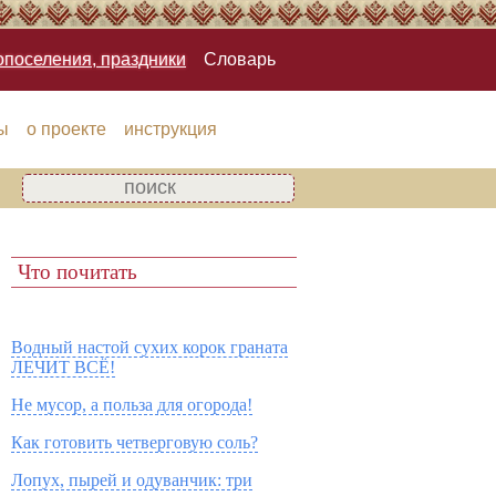
опоселения, праздники
Словарь
ы
о проекте
инструкция
Что почитать
Водный настой сухих корок граната
ЛЕЧИТ ВСЁ!
Не мусор, а польза для огорода!
Как готовить четверговую соль?
Лопух, пырей и одуванчик: три