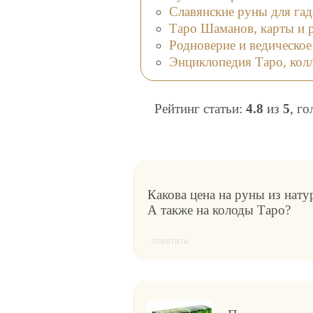
Арканов 
Славянские руны для гад
инструкц
Таро Шаманов, карты и 
предсказ
Родноверие и ведическое
медитаци
Энциклопедия Таро, колл
Рейтинг статьи:
4.8
из
5
, г
Какова цена на руны из нат
А также на колоды Таро?
ответить