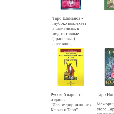
Таро Шаманов -
глубоко вовлекает
в шаманизм, в
медитативные
(трансовые)
состояния,
вызывает
необычные
видения. С другой
стороны
универсальность
колоды вызвана
простотой
перевода целой
гаммы
Русский вариант
человеческих
Таро Йо
издания
переживаний и
Мажорны
"Иллюстрированного
чувств, что делает
этого Та
Ключа к Таро"
эту колоду