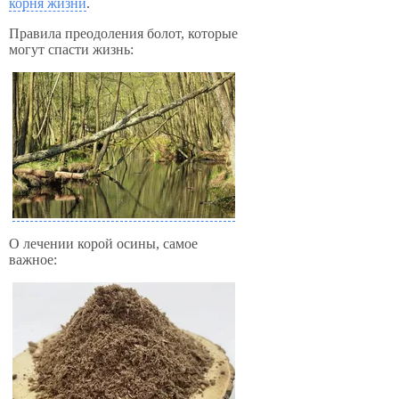
корня жизни
.
Правила преодоления болот, которые
могут спасти жизнь:
О лечении корой осины, самое
важное: