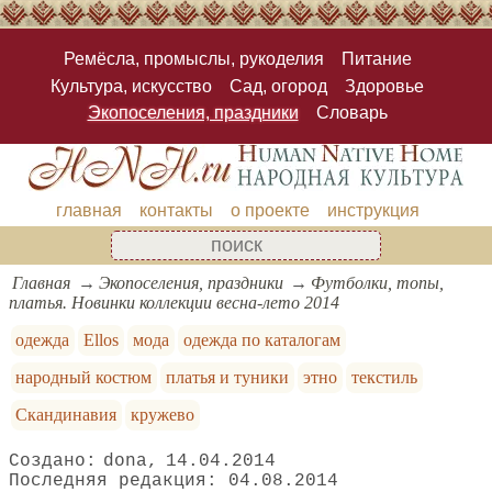
Ремёсла, промыслы, рукоделия
Питание
Культура, искусство
Сад, огород
Здоровье
Экопоселения, праздники
Словарь
главная
контакты
о проекте
инструкция
Главная
Экопоселения, праздники
Футболки, топы,
платья. Новинки коллекции весна-лето 2014
одежда
Ellos
мода
одежда по каталогам
народный костюм
платья и туники
этно
текстиль
Скандинавия
кружево
dona
14.04.2014
04.08.2014