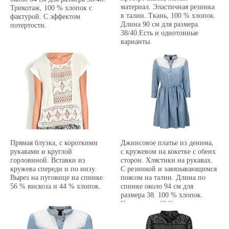
материал. Эластичная резинка
Трикотаж, 100 % хлопок с
в талии. Ткань, 100 % хлопок.
фактурой. С эффектом
Длина 90 см для размера
потертости.
38/40.Есть и однотонные
варианты.
Прямая блузка, с короткими
Джинсовое платье из денима,
рукавами и круглой
с кружевом на кокетке с обеих
горловиной. Вставки из
сторон. Хлястики на рукавах.
кружева спереди и по низу.
C резинкой и завязывающимся
Вырез на пуговице на спинке.
поясом на талии. Длина по
56 % вискоза и 44 % хлопок.
спинке около 94 см для
размера 38. 100 % хлопок.
Кружево из 43 % вискозы,
35 % полиамида и 22 %
хлопка.