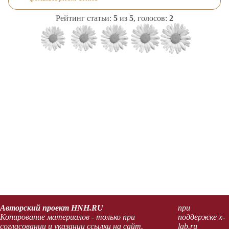
Рейтинг статьи:
5
из
5
, голосов:
2
Авторский проект HNH.RU
при
Копирование материалов - только при
поддержке x-
согласовании и указании ссылки на сайт.
lab.ru