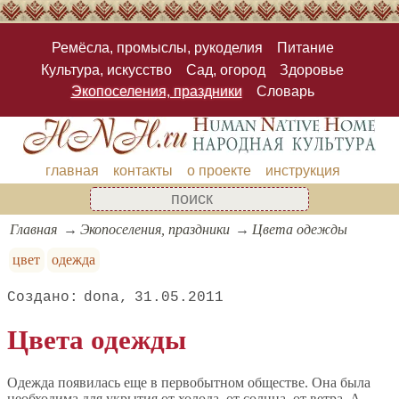
Ремёсла, промыслы, рукоделия
Питание
Культура, искусство
Сад, огород
Здоровье
Экопоселения, праздники
Словарь
главная
контакты
о проекте
инструкция
Главная
Экопоселения, праздники
Цвета одежды
цвет
одежда
dona
31.05.2011
Цвета одежды
Одежда появилась еще в первобытном обществе. Она была
необходима для укрытия от холода, от солнца, от ветра. А