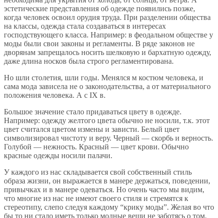
эстетические представления об одежде появились позже,
когда человек освоил орудия труда. При разделении общества
на классы, одежда стала создаваться в интересах
господствующего класса. Например: в феодальном обществе у
моды были свои законы и регламенты. В ряде законов не
дворянам запрещалось носить шелковую и бархатную одежду,
даже длина носков была строго регламентирована.
Но шли столетия, шли годы. Менялся м костюм человека, и
сама мода зависела не о законодательства, а от материального
положения человека. А с IХ в.
Большое значение стало придаваться цвету в одежде.
Например: одежду желтого цвета обычно не носили, т.к. этот
цвет считался цветом измены и зависти. Белый цвет
символизировал чистоту и веру. Черный — скорбь и верность.
Голубой — нежность. Красный — цвет крови. Обычно
красные одежды носили палачи.
У каждого из нас складывается свой собственный стиль
образа жизни, он выражается в манере держаться, поведении,
привычках и в манере одеваться. Но очень часто мы видим,
что многие из нас не имеют своего стиля и стремятся к
стереотипу, слепо следуя каждому “крику моды”. Желая во что
бы то ни стало иметь только модные вещи не заботясь о том,