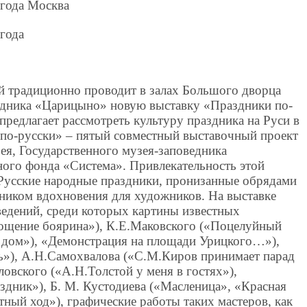
 года Москва
 года
й традиционно проводит в залах Большого дворца
едника «Царицыно» новую выставку «Праздники по-
 предлагает рассмотреть культуру праздника на Руси в
и по-русски» – пятый совместный выставочный проект
ея, Государственного музея-заповедника
ого фонда «Система». Привлекательность этой
 Русские народные праздники, пронизанные обрядами
чником вдохновения для художников. На выставке
ведений, среди которых картины известных
ощение боярина»), К.Е.Маковского («Поцелуйный
 дом»), «Демонстрация на площади Урицкого…»),
»), А.Н.Самохвалова («С.М.Киров принимает парад
овского («А.Н.Толстой у меня в гостях»),
здник»), Б. М. Кустодиева («Масленица», «Красная
тный ход»), графические работы таких мастеров, как