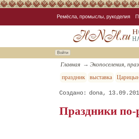
Ремёсла, промыслы, рукоделия
П
Войти
Главная
Экопоселения, пра
праздник
выставка
Царицы
dona
13.09.20
Праздники по-