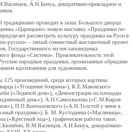
М.Васнецов, А.Н.Бенуа, декоративно-прикладное и
веков.
й традиционно проводит в залах Большого дворца
едника «Царицыно» новую выставку «Праздники по-
 предлагает рассмотреть культуру праздника на Руси в
и по-русски» – пятый совместный выставочный проект
ея, Государственного музея-заповедника
ого фонда «Система». Привлекательность этой
 Русские народные праздники, пронизанные обрядами
чником вдохновения для художников.
ны 125 произведений, среди которых картины
варца («Угощение боярина»), К.Е.Маковского
оби («Ледяной дом»), «Демонстрация на площади
здничный день»), А.Н.Самохвалова («С.М.Киров
ков»), П.П.Кончаловского («А.Н.Толстой у меня в
озный праздник»), Б. М. Кустодиева («Масленица»,
на («Крестный ход»), графические работы таких
Я.Билибин, В.М.Васнецов, А.Н.Бенуа, декоративно-
тво XVIII–XX веков.