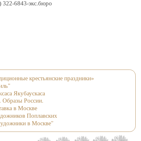
5) 322-6843-экс.бюро
диционные крестьянские праздники»
иль"
саса Якубаускаса
 Образы России.
тавка в Москве
удожников Поплавских
художники в Москве"