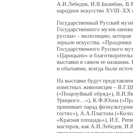
А.И.Лебедев, И.Я.Билибин, В.
народное искусство XVIII–XX 
Государственный Русский музе
Государственного музея-запов
русски» - экспозицию, которая
зеркале искусства. «Праздник
Государственного Русского муз
«Царицыно» и благотворительн
выставки в самом ее названии.
и обычаями, всегда были исто
На выставке будут представле
известных живописцев – В.Г.Ш
(«Поцелуйный обряд»), В.И.Як
Урицкого…»), К.Ф.Юона («Пра
принимает парад физкультурни
гостях»), А.А.Пластова («Колх
«Красная площадь»), И.Е. Репи
мастеров, как А.И.Лебедев, И.
прикладное и народное искусс