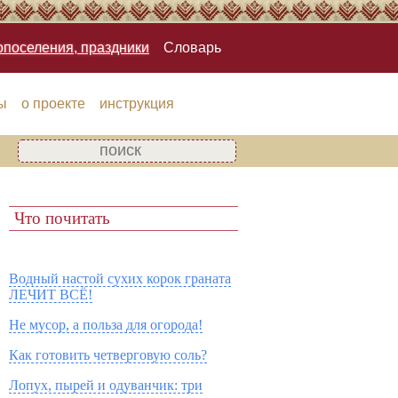
опоселения, праздники
Словарь
ы
о проекте
инструкция
Что почитать
Водный настой сухих корок граната
ЛЕЧИТ ВСЁ!
Не мусор, а польза для огорода!
Как готовить четверговую соль?
Лопух, пырей и одуванчик: три