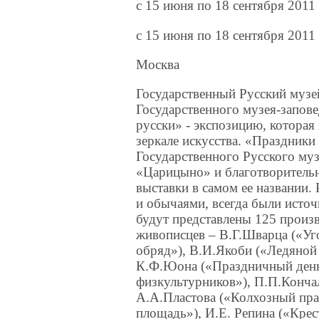
c 15 июня по 18 сентября 2011
c 15 июня по 18 сентября 2011
Москва
Государственный Русский музе
Государственного музея-запов
русски» - экспозицию, которая
зеркале искусства. «Праздник
Государственного Русского муз
«Царицыно» и благотворительн
выставки в самом ее названии.
и обычаями, всегда были исто
будут представлены 125 произ
живописцев – В.Г.Шварца («Уг
обряд»), В.И.Якоби («Ледяной
К.Ф.Юона («Праздничный день
физкультурников»), П.П.Кончал
А.А.Пластова («Колхозный пра
площадь»), И.Е. Репина («Крес