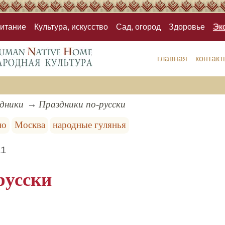
итание
Культура, искусство
Сад, огород
Здоровье
Эк
главная
контакт
здники
Праздники по-русски
но
Москва
народные гулянья
11
русски