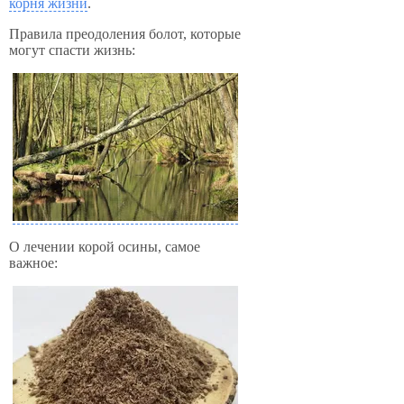
корня жизни
.
Правила преодоления болот, которые
могут спасти жизнь:
О лечении корой осины, самое
важное: