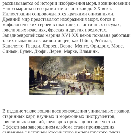
рассказывается об истории изображения моря, возникновении
жанра марины и его развитии от истоков до XX века.
Иллюстрации сопровождаются краткими описаниями.
Древний мир представляют изображения моря, богов и
мифологических героев в пластике, на античных сосудах,
ювелирных изделиях, фресках и других предметах.
Западноевропейская марина XVI-XX веков показана работами
таких выдающихся живо-писцев, как Гойен, Рейсдал,
Каналетто, Гварди, Лоррен, Верне, Менгс, Фридрих, Моне,
Синьяк, Буден, Дюфи, Дерен, Марке, Вламинк.
В издание также вошли воспроизведения уникальных гравюр,
старинных карт, научных и мореходных инструментов,
ювелирных изделий, шедевров прикладного искусства.
Эффектным завершением альбома стали произведения,
связанные с историей Российского императорского флота.