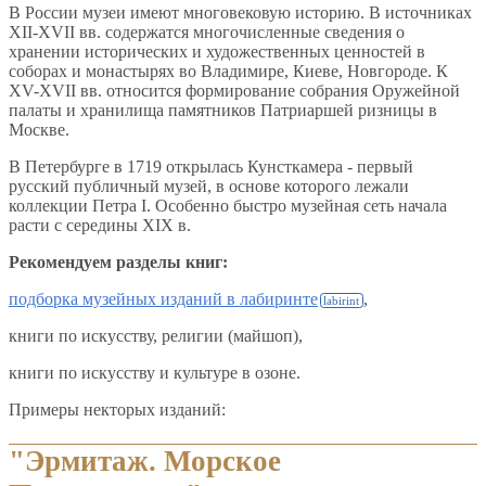
В России музеи имеют многовековую историю. В источниках
XII-XVII вв. содержатся многочисленные сведения о
хранении исторических и художественных ценностей в
соборах и монастырях во Владимире, Киеве, Новгороде. К
XV-XVII вв. относится формирование собрания Оружейной
палаты и хранилища памятников Патриаршей ризницы в
Москве.
В Петербурге в 1719 открылась Кунсткамера - первый
русский публичный музей, в основе которого лежали
коллекции Петра I. Особенно быстро музейная сеть начала
расти с середины XIX в.
Рекомендуем разделы книг:
подборка музейных изданий в лабиринте
,
книги по искусству, религии (майшоп),
книги по искусству и культуре в озоне.
Примеры некторых изданий:
"Эрмитаж. Морское