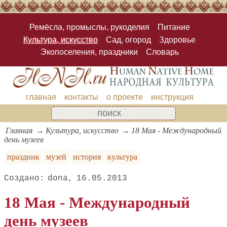
Ремёсла, промыслы, рукоделия
Питание
Культура, искусство
Сад, огород
Здоровье
Экопоселения, праздники
Словарь
главная
контакты
о проекте
инструкция
Главная
Культура, искусство
18 Мая - Международный
день музеев
праздник
музей
история
культура
dona
16.05.2013
18 Мая - Международный
день музеев