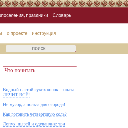
опоселения, праздники
Словарь
ы
о проекте
инструкция
Что почитать
Водный настой сухих корок граната
ЛЕЧИТ ВСЁ!
Не мусор, а польза для огорода!
Как готовить четверговую соль?
Лопух, пырей и одуванчик: три