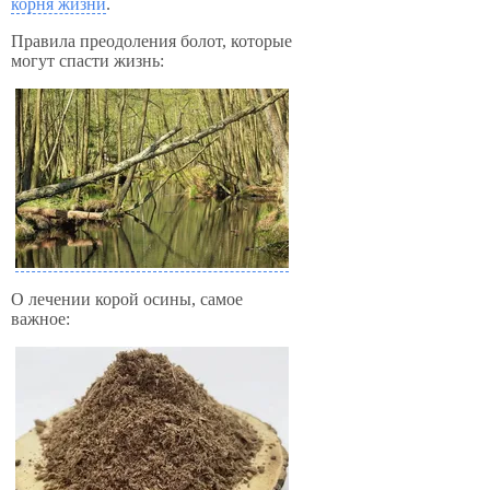
корня жизни
.
Правила преодоления болот, которые
могут спасти жизнь:
О лечении корой осины, самое
важное: