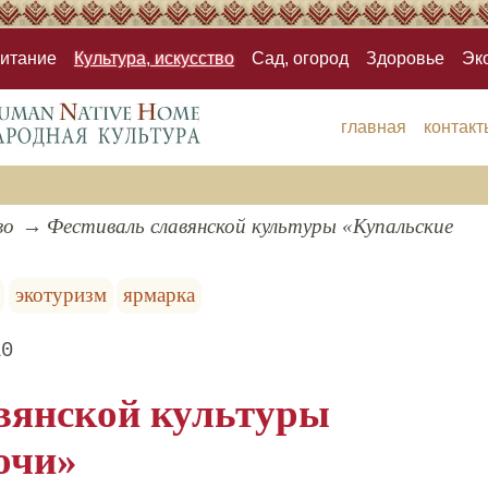
итание
Культура, искусство
Сад, огород
Здоровье
Эк
главная
контакт
во
Фестиваль славянской культуры «Купальские
экотуризм
ярмарка
10
вянской культуры
очи»