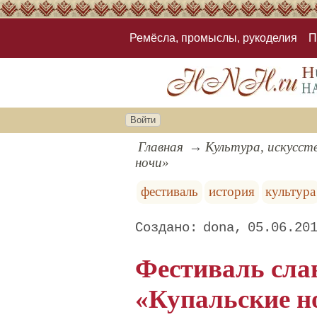
Ремёсла, промыслы, рукоделия
П
Войти
Главная
Культура, искусст
ночи»
фестиваль
история
культура
dona
05.06.20
Фестиваль сла
«Купальские н