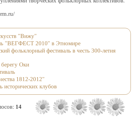
уплениями творческих фольклорных коллективов.
rm.ru/
скусств "Вижу"
аль "ВЕГФЕСТ 2010" в Этномире
ский фольклорный фестиваль в честь 300-летия
 берегу Оки
тиваль
чества 1812-2012"
ь исторических клубов
олосов:
14